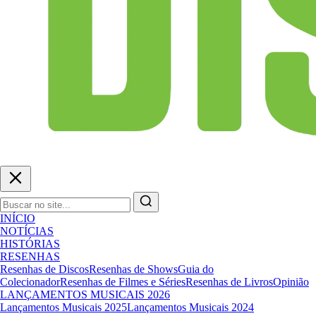
INÍCIO
NOTÍCIAS
HISTÓRIAS
RESENHAS
Resenhas de Discos
Resenhas de Shows
Guia do
Colecionador
Resenhas de Filmes e Séries
Resenhas de Livros
Opinião
LANÇAMENTOS MUSICAIS 2026
Lançamentos Musicais 2025
Lançamentos Musicais 2024