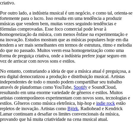
criativo.
Por outro lado, a indústria musical é um negócio, e como tal, orienta-se
fortemente para o lucro. Isso resulta em uma tendência a produzir
músicas que vendem bem, muitas vezes seguindo tendências e
fórmulas comprovadas. Esse foco comercial pode levar à
homogeneização da música, com menos ênfase na experimentação e
na inovação. Estudos mostram que as músicas populares hoje em dia
tendem a ser mais semelhantes em termos de estrutura, ritmo e melodia
do que no passado. Muitos veem essa homogeneização como uma
forma de preguiça criativa, onde a indústria prefere jogar seguro em
vez de arriscar com novos sons e estilos.
No entanto, contrariando a ideia de que a música atual é preguiçosa, a
era digital democratizou a produção e distribuição musical. Artistas
independentes de todo o mundo podem compartilhar seu trabalho
através de plataformas como YouTube,
Spotify
e SoundCloud,
resultando em uma enorme variedade de gêneros e estilos. Muitos
artistas contemporâneos experimentam com novos sons, tecnologias e
estilos. Gêneros como música eletrônica, hip-hop e
indie rock
estão
repletos de inovação. Artistas como
Björk
, Radiohead e Kendrick
Lamar continuam a desafiar os limites convencionais da música,
provando que há muita criatividade na cena musical atual.