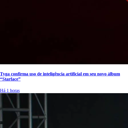
Tyga confirma uso de inteligência artificial em seu novo álbum
“Starface”
Há 1 horas