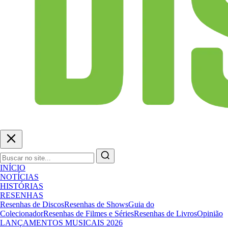
INÍCIO
NOTÍCIAS
HISTÓRIAS
RESENHAS
Resenhas de Discos
Resenhas de Shows
Guia do
Colecionador
Resenhas de Filmes e Séries
Resenhas de Livros
Opinião
LANÇAMENTOS MUSICAIS 2026