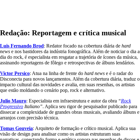
Redação: Reportagem e crítica musical
Luis Fernando Brod
: Redator focado na cobertura diária de
hard
news
e nos bastidores da indústria fonográfica. Além de noticiar o dia a
dia do rock, é especialista em resgatar a trajetória de ícones da música,
assinando reportagens de fôlego e retrospectivas de álbuns lendários.
Victor Persico
: Atua na linha de frente do
hard news
e é o radar do
Disconecta para novos lançamentos. Além da cobertura diária, traduz o
impacto cultural das novidades e avalia, em suas resenhas, os artistas
que estão moldando o cenário pop, rock e alternativo.
Julio Mauro
: Especialista em infraestrutura e autor da obra
“
Rock
Progressivo
Italiano”
. Aplica seu rigor de pesquisador publicado para
dissecar a complexidade de grandes obras musicais, avaliando álbuns e
arranjos com precisão técnica.
Tomas Gouveia
: Arquiteto de formação e crítico musical. Aplica sua
visão de design para analisar como os artistas estruturam suas
narrativas, conectando forma e estética sonora nas resenhas de discos e