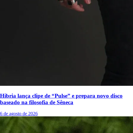
Hibria lança clipe de “Pulse” e prepara novo disco
baseado na filosofia de Sêneca
6 de agosto de 2026