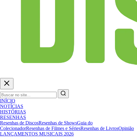
INÍCIO
NOTÍCIAS
HISTÓRIAS
RESENHAS
Resenhas de Discos
Resenhas de Shows
Guia do
Colecionador
Resenhas de Filmes e Séries
Resenhas de Livros
Opinião
LANÇAMENTOS MUSICAIS 2026