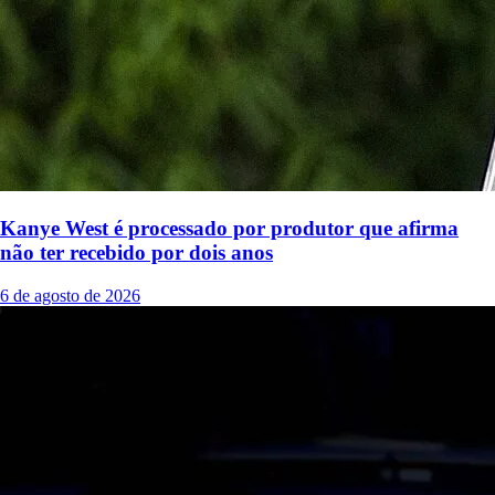
Kanye West é processado por produtor que afirma
não ter recebido por dois anos
6 de agosto de 2026