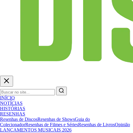
INÍCIO
NOTÍCIAS
HISTÓRIAS
RESENHAS
Resenhas de Discos
Resenhas de Shows
Guia do
Colecionador
Resenhas de Filmes e Séries
Resenhas de Livros
Opinião
LANÇAMENTOS MUSICAIS 2026