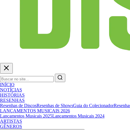
INÍCIO
NOTÍCIAS
HISTÓRIAS
RESENHAS
Resenhas de Discos
Resenhas de Shows
Guia do Colecionador
Resenhas
LANÇAMENTOS MUSICAIS 2026
Lançamentos Musicais 2025
Lançamentos Musicais 2024
ARTISTAS
GÊNEROS