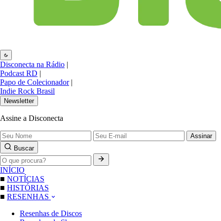
Disconecta na Rádio
|
Podcast RD
|
Papo de Colecionador
|
Indie Rock Brasil
Newsletter
Assine a Disconecta
Assinar
Buscar
INÍCIO
■
NOTÍCIAS
■
HISTÓRIAS
■
RESENHAS
Resenhas de Discos