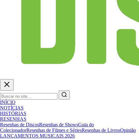
INÍCIO
NOTÍCIAS
HISTÓRIAS
RESENHAS
Resenhas de Discos
Resenhas de Shows
Guia do
Colecionador
Resenhas de Filmes e Séries
Resenhas de Livros
Opinião
LANÇAMENTOS MUSICAIS 2026