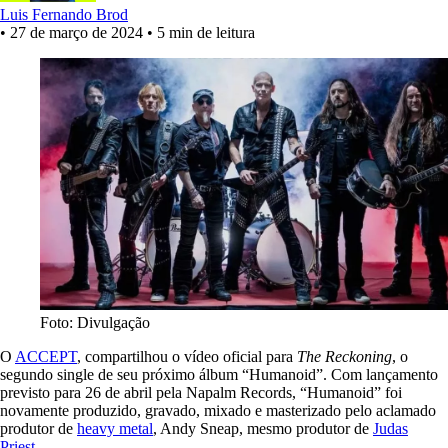
Luis Fernando Brod
•
27 de março de 2024
•
5 min de leitura
Foto: Divulgação
O
ACCEPT
, compartilhou o vídeo oficial para
The Reckoning
, o
segundo single de seu próximo álbum “Humanoid”. Com lançamento
previsto para 26 de abril pela Napalm Records, “Humanoid” foi
novamente produzido, gravado, mixado e masterizado pelo aclamado
produtor de
heavy metal
, Andy Sneap, mesmo produtor de
Judas
Priest
.