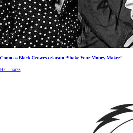
Como os Black Crowes criaram ‘Shake Your Money Maker’
Há 1 horas