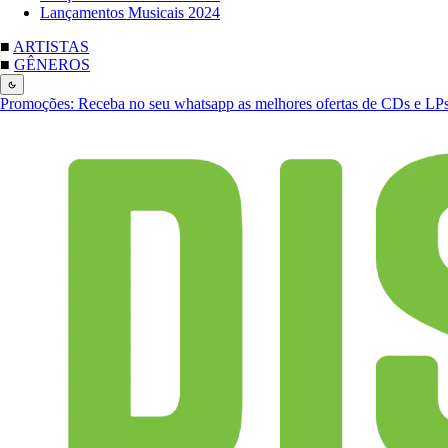
Lançamentos Musicais 2024
■
ARTISTAS
■
GÊNEROS
Promoções:
Receba no seu whatsapp as melhores ofertas de CDs e LP