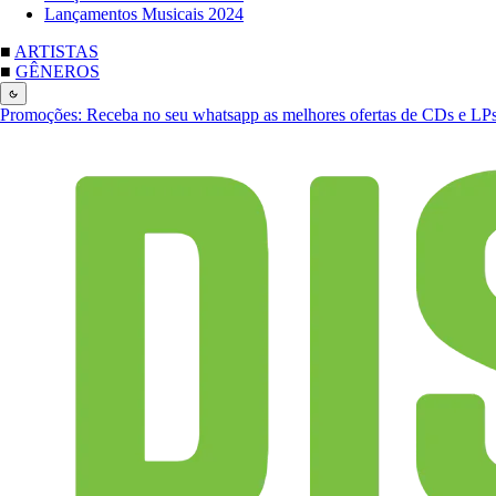
Lançamentos Musicais 2024
■
ARTISTAS
■
GÊNEROS
Promoções:
Receba no seu whatsapp as melhores ofertas de CDs e LP