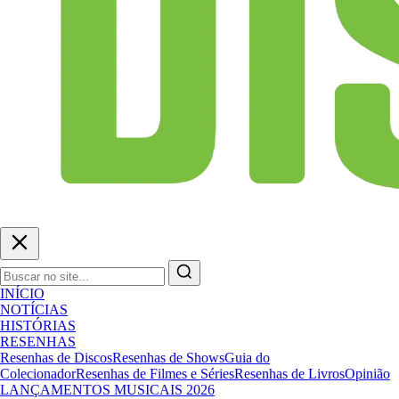
INÍCIO
NOTÍCIAS
HISTÓRIAS
RESENHAS
Resenhas de Discos
Resenhas de Shows
Guia do
Colecionador
Resenhas de Filmes e Séries
Resenhas de Livros
Opinião
LANÇAMENTOS MUSICAIS 2026