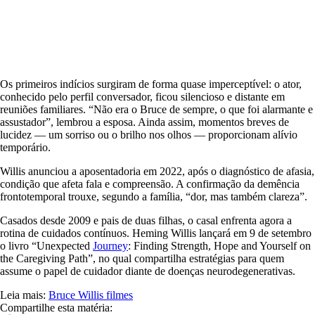
Os primeiros indícios surgiram de forma quase imperceptível: o ator,
conhecido pelo perfil conversador, ficou silencioso e distante em
reuniões familiares. “Não era o Bruce de sempre, o que foi alarmante e
assustador”, lembrou a esposa. Ainda assim, momentos breves de
lucidez — um sorriso ou o brilho nos olhos — proporcionam alívio
temporário.
Willis anunciou a aposentadoria em 2022, após o diagnóstico de afasia,
condição que afeta fala e compreensão. A confirmação da demência
frontotemporal trouxe, segundo a família, “dor, mas também clareza”.
Casados desde 2009 e pais de duas filhas, o casal enfrenta agora a
rotina de cuidados contínuos. Heming Willis lançará em 9 de setembro
o livro “Unexpected
Journey
: Finding Strength, Hope and Yourself on
the Caregiving Path”, no qual compartilha estratégias para quem
assume o papel de cuidador diante de doenças neurodegenerativas.
Leia mais:
Bruce Willis
filmes
Compartilhe esta matéria: