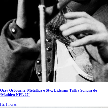
Ozzy Osbourne, Metallica e Styx Lideram Trilha Sonora de
‘Madden NFL 27’
Há 1 horas