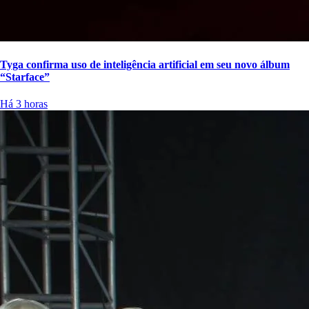
Tyga confirma uso de inteligência artificial em seu novo álbum
“Starface”
Há 3 horas