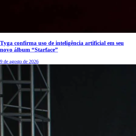
Tyga confirma uso de inteligência artificial em seu
novo álbum “Starface”
9 de agosto de 2026