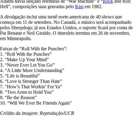
Adams havia lançado releituras de “War Machine” e “
Rock
and Roll
Hell”, composições suas gravadas pelo
Kiss
em 1982.
A divulgação inclui uma turnê norte-americana de 40 shows que
começa em 11 de setembro. No Canadá, o músico será acompanhado
pelos Sheepdogs; já nos Estados Unidos, o suporte ficará por conta de
Pat Benatar e Neil Giraldo. O itinerário termina em 26 de novembro,
em Minneapolis.
Faixas de “Roll With the Punches”:
1. “Roll With the Punches”
2. “Make Up Your Mind”
3. “Never Ever Let You Go”
4. “A Little More Understanding”
5. “Life is Beautiful”
6. “Love is Stronger Than Hate”
7. “How’s That Workin’ For Ya”
8. “Two Arms to Hold You”
9. “Be the Reason”
10. “Will We Ever Be Friends Again”
Crédito da imagem: Reprodução/UCR