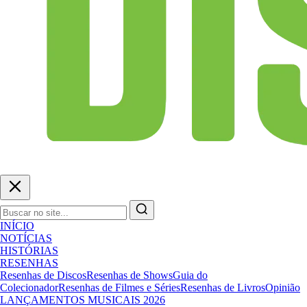
INÍCIO
NOTÍCIAS
HISTÓRIAS
RESENHAS
Resenhas de Discos
Resenhas de Shows
Guia do
Colecionador
Resenhas de Filmes e Séries
Resenhas de Livros
Opinião
LANÇAMENTOS MUSICAIS 2026