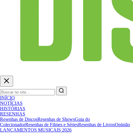
INÍCIO
NOTÍCIAS
HISTÓRIAS
RESENHAS
Resenhas de Discos
Resenhas de Shows
Guia do
Colecionador
Resenhas de Filmes e Séries
Resenhas de Livros
Opinião
LANÇAMENTOS MUSICAIS 2026