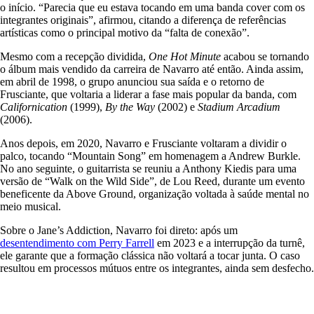
o início. “Parecia que eu estava tocando em uma banda cover com os
integrantes originais”, afirmou, citando a diferença de referências
artísticas como o principal motivo da “falta de conexão”.
Mesmo com a recepção dividida,
One Hot Minute
acabou se tornando
o álbum mais vendido da carreira de Navarro até então. Ainda assim,
em abril de 1998, o grupo anunciou sua saída e o retorno de
Frusciante, que voltaria a liderar a fase mais popular da banda, com
Californication
(1999),
By the Way
(2002) e
Stadium Arcadium
(2006).
Anos depois, em 2020, Navarro e Frusciante voltaram a dividir o
palco, tocando “Mountain Song” em homenagem a Andrew Burkle.
No ano seguinte, o guitarrista se reuniu a Anthony Kiedis para uma
versão de “Walk on the Wild Side”, de Lou Reed, durante um evento
beneficente da Above Ground, organização voltada à saúde mental no
meio musical.
Sobre o Jane’s Addiction, Navarro foi direto: após um
desentendimento com Perry Farrell
em 2023 e a interrupção da turnê,
ele garante que a formação clássica não voltará a tocar junta. O caso
resultou em processos mútuos entre os integrantes, ainda sem desfecho.