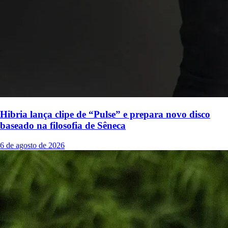
Hibria lança clipe de “Pulse” e prepara novo disco
baseado na filosofia de Sêneca
6 de agosto de 2026