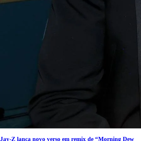
Jay-Z lança novo verso em remix de “Morning Dew