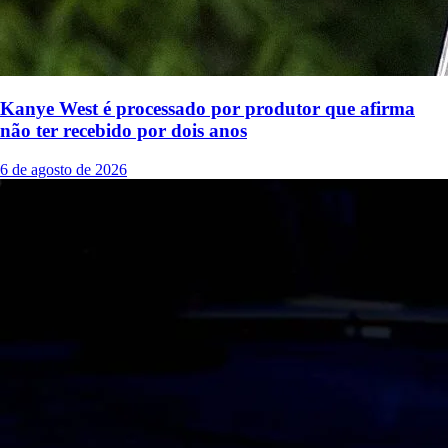
Kanye West é processado por produtor que afirma
não ter recebido por dois anos
6 de agosto de 2026