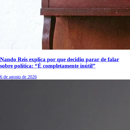
Nando Reis explica por que decidiu parar de falar
sobre política: “É completamente inútil”
6 de agosto de 2026