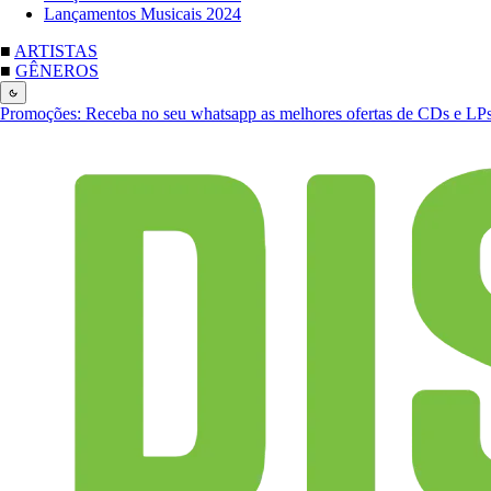
Lançamentos Musicais 2024
■
ARTISTAS
■
GÊNEROS
Promoções:
Receba no seu whatsapp as melhores ofertas de CDs e LP