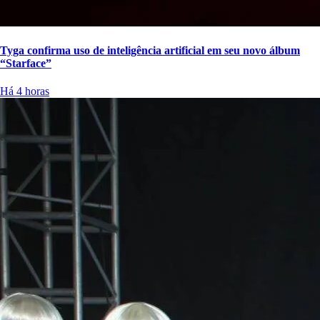
Tyga confirma uso de inteligência artificial em seu novo álbum
“Starface”
Há 4 horas