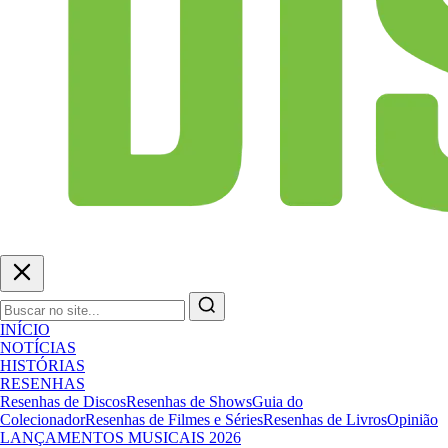
INÍCIO
NOTÍCIAS
HISTÓRIAS
RESENHAS
Resenhas de Discos
Resenhas de Shows
Guia do
Colecionador
Resenhas de Filmes e Séries
Resenhas de Livros
Opinião
LANÇAMENTOS MUSICAIS 2026