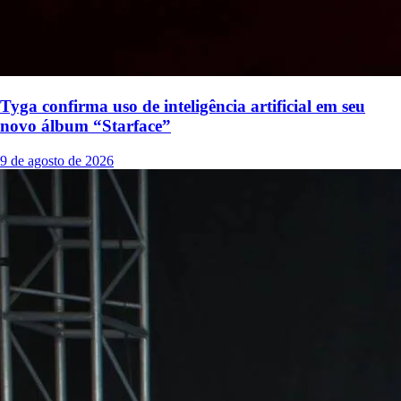
Tyga confirma uso de inteligência artificial em seu
novo álbum “Starface”
9 de agosto de 2026