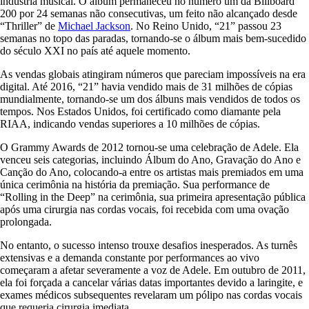
indústria musical. O álbum permaneceu no número um da Billboard
200 por 24 semanas não consecutivas, um feito não alcançado desde
“Thriller” de
Michael Jackson
. No Reino Unido, “21” passou 23
semanas no topo das paradas, tornando-se o álbum mais bem-sucedido
do século XXI no país até aquele momento.
As vendas globais atingiram números que pareciam impossíveis na era
digital. Até 2016, “21” havia vendido mais de 31 milhões de cópias
mundialmente, tornando-se um dos álbuns mais vendidos de todos os
tempos. Nos Estados Unidos, foi certificado como diamante pela
RIAA, indicando vendas superiores a 10 milhões de cópias.
O Grammy Awards de 2012 tornou-se uma celebração de Adele. Ela
venceu seis categorias, incluindo Álbum do Ano, Gravação do Ano e
Canção do Ano, colocando-a entre os artistas mais premiados em uma
única cerimônia na história da premiação. Sua performance de
“Rolling in the Deep” na cerimônia, sua primeira apresentação pública
após uma cirurgia nas cordas vocais, foi recebida com uma ovação
prolongada.
No entanto, o sucesso intenso trouxe desafios inesperados. As turnês
extensivas e a demanda constante por performances ao vivo
começaram a afetar severamente a voz de Adele. Em outubro de 2011,
ela foi forçada a cancelar várias datas importantes devido a laringite, e
exames médicos subsequentes revelaram um pólipo nas cordas vocais
que requeria cirurgia imediata.