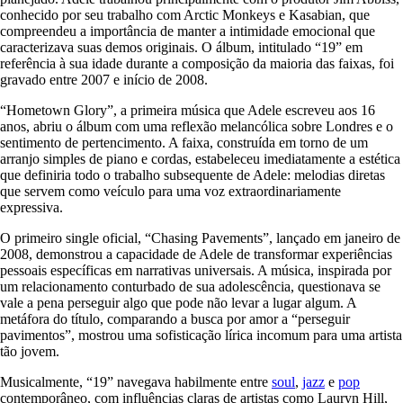
conhecido por seu trabalho com Arctic Monkeys e Kasabian, que
compreendeu a importância de manter a intimidade emocional que
caracterizava suas demos originais. O álbum, intitulado “19” em
referência à sua idade durante a composição da maioria das faixas, foi
gravado entre 2007 e início de 2008.
“Hometown Glory”, a primeira música que Adele escreveu aos 16
anos, abriu o álbum com uma reflexão melancólica sobre Londres e o
sentimento de pertencimento. A faixa, construída em torno de um
arranjo simples de piano e cordas, estabeleceu imediatamente a estética
que definiria todo o trabalho subsequente de Adele: melodias diretas
que servem como veículo para uma voz extraordinariamente
expressiva.
O primeiro single oficial, “Chasing Pavements”, lançado em janeiro de
2008, demonstrou a capacidade de Adele de transformar experiências
pessoais específicas em narrativas universais. A música, inspirada por
um relacionamento conturbado de sua adolescência, questionava se
vale a pena perseguir algo que pode não levar a lugar algum. A
metáfora do título, comparando a busca por amor a “perseguir
pavimentos”, mostrou uma sofisticação lírica incomum para uma artista
tão jovem.
Musicalmente, “19” navegava habilmente entre
soul
,
jazz
e
pop
contemporâneo, com influências claras de artistas como Lauryn Hill,