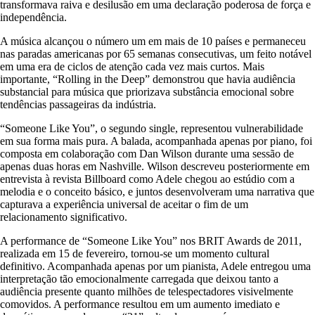
transformava raiva e desilusão em uma declaração poderosa de força e
independência.
A música alcançou o número um em mais de 10 países e permaneceu
nas paradas americanas por 65 semanas consecutivas, um feito notável
em uma era de ciclos de atenção cada vez mais curtos. Mais
importante, “Rolling in the Deep” demonstrou que havia audiência
substancial para música que priorizava substância emocional sobre
tendências passageiras da indústria.
“Someone Like You”, o segundo single, representou vulnerabilidade
em sua forma mais pura. A balada, acompanhada apenas por piano, foi
composta em colaboração com Dan Wilson durante uma sessão de
apenas duas horas em Nashville. Wilson descreveu posteriormente em
entrevista à revista Billboard como Adele chegou ao estúdio com a
melodia e o conceito básico, e juntos desenvolveram uma narrativa que
capturava a experiência universal de aceitar o fim de um
relacionamento significativo.
A performance de “Someone Like You” nos BRIT Awards de 2011,
realizada em 15 de fevereiro, tornou-se um momento cultural
definitivo. Acompanhada apenas por um pianista, Adele entregou uma
interpretação tão emocionalmente carregada que deixou tanto a
audiência presente quanto milhões de telespectadores visivelmente
comovidos. A performance resultou em um aumento imediato e