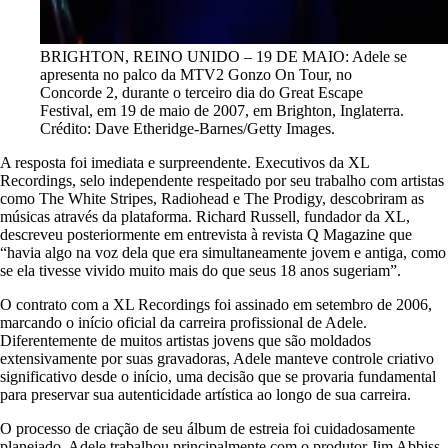
BRIGHTON, REINO UNIDO – 19 DE MAIO: Adele se
apresenta no palco da MTV2 Gonzo On Tour, no
Concorde 2, durante o terceiro dia do Great Escape
Festival, em 19 de maio de 2007, em Brighton, Inglaterra.
Crédito: Dave Etheridge-Barnes/Getty Images.
A resposta foi imediata e surpreendente. Executivos da XL
Recordings, selo independente respeitado por seu trabalho com artistas
como The White Stripes, Radiohead e The Prodigy, descobriram as
músicas através da plataforma. Richard Russell, fundador da XL,
descreveu posteriormente em entrevista à revista Q Magazine que
“havia algo na voz dela que era simultaneamente jovem e antiga, como
se ela tivesse vivido muito mais do que seus 18 anos sugeriam”.
O contrato com a XL Recordings foi assinado em setembro de 2006,
marcando o início oficial da carreira profissional de Adele.
Diferentemente de muitos artistas jovens que são moldados
extensivamente por suas gravadoras, Adele manteve controle criativo
significativo desde o início, uma decisão que se provaria fundamental
para preservar sua autenticidade artística ao longo de sua carreira.
O processo de criação de seu álbum de estreia foi cuidadosamente
planejado. Adele trabalhou principalmente com o produtor Jim Abbiss,