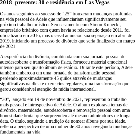
2018–presente: 30 e residência em Las Vegas
Os anos seguintes ao sucesso de “25” trouxeram mudanças profundas
na vida pessoal de Adele que influenciariam significativamente seu
próximo trabalho artístico. Seu casamento com Simon Konecki,
empresário britânico com quem havia se relacionado desde 2011, foi
oficializado em 2016, mas o casal anunciou sua separação em abril de
2019, iniciando um processo de divórcio que seria finalizado em março
de 2021.
A experiência do divórcio, combinada com sua jornada pessoal de
autodescoberta e transformação física, forneceu material emocional
intenso para seu quarto álbum de estúdio. Durante este período, Adele
também embarcou em uma jornada de transformação pessoal,
perdendo aproximadamente 45 quilos através de mudanças
significativas na dieta e exercícios regulares, uma transformação que
gerou considerável atenção da mídia internacional.
“30”, lançado em 19 de novembro de 2021, representou o trabalho
mais pessoal e introspectivo de Adele. O álbum explorava temas de
divórcio, maternidade, autodescoberta e renovação pessoal com uma
honestidade brutal que surpreendeu até mesmo admiradores de longa
data. O título, seguindo a tradição de nomear álbuns por sua idade,
refletia a perspectiva de uma mulher de 30 anos navegando mudanças
fundamentais na vida.