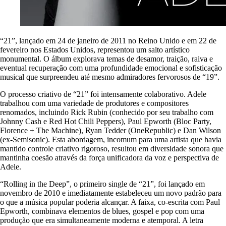
“21”, lançado em 24 de janeiro de 2011 no Reino Unido e em 22 de
fevereiro nos Estados Unidos, representou um salto artístico
monumental. O álbum explorava temas de desamor, traição, raiva e
eventual recuperação com uma profundidade emocional e sofisticação
musical que surpreendeu até mesmo admiradores fervorosos de “19”.
O processo criativo de “21” foi intensamente colaborativo. Adele
trabalhou com uma variedade de produtores e compositores
renomados, incluindo Rick Rubin (conhecido por seu trabalho com
Johnny Cash e Red Hot Chili Peppers), Paul Epworth (Bloc Party,
Florence + The Machine), Ryan Tedder (OneRepublic) e Dan Wilson
(ex-Semisonic). Esta abordagem, incomum para uma artista que havia
mantido controle criativo rigoroso, resultou em diversidade sonora que
mantinha coesão através da força unificadora da voz e perspectiva de
Adele.
“Rolling in the Deep”, o primeiro single de “21”, foi lançado em
novembro de 2010 e imediatamente estabeleceu um novo padrão para
o que a música popular poderia alcançar. A faixa, co-escrita com Paul
Epworth, combinava elementos de blues, gospel e pop com uma
produção que era simultaneamente moderna e atemporal. A letra