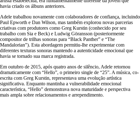
artista estabelecida, era fundamentalmente diferente da jovem que
havia criado os álbuns anteriores.
Adele trabalhou novamente com colaboradores de confiança, incluindo
Paul Epworth e Dan Wilson, mas também explorou novas parcerias
criativas com produtores como Greg Kurstin (conhecido por seu
trabalho com Sia e Beck) e Ludwig Göransson (posteriormente
compositor de trilhas sonoras para “Black Panther” e “The
Mandalorian”). Esta abordagem permitiu-lhe experimentar com
diferentes texturas sonoras mantendo a autenticidade emocional que
havia se tornado sua marca registrada.
Em outubro de 2015, após quatro anos de silêncio, Adele retornou
dramaticamente com “Hello”, o primeiro single de “25”. A música, co-
escrita com Greg Kurstin, representava uma evolução artística
significativa. Enquanto mantinha a vulnerabilidade emocional
característica, “Hello” demonstrava nova maturidade e perspectiva
mais ampla sobre relacionamentos e arrependimento.