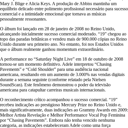
Mary J. Blige e Alicia Keys. A produção de Abbiss mantinha um
equilíbrio delicado entre polimento profissional necessário para sucesso
comercial e a intimidade emocional que tornava as músicas
pessoalmente ressonantes.
O álbum foi lançado em 28 de janeiro de 2008 no Reino Unido,
alcançando inicialmente sucesso comercial moderado. “19” chegou ao
topo das paradas britânicas e vendeu mais de 900.000 cópias no Reino
Unido durante seu primeiro ano. No entanto, foi nos Estados Unidos
que o álbum realmente ganhou momentum extraordinário.
A performance no “Saturday Night Live” em 18 de outubro de 2008
tornou-se um momento definitivo. Adele interpretou “Chasing
Pavements” e “Cold Shoulder” para uma audiência nacional
americana, resultando em um aumento de 3.000% nas vendas digitais
durante a semana seguinte (conforme relatado pela Nielsen
SoundScan). Este fenômeno demonstrou o poder da televisão
americana para catapultar carreiras musicais internacionais.
O reconhecimento crítico acompanhou o sucesso comercial. “19”
recebeu indicações ao prestigioso Mercury Prize no Reino Unido e,
mais significativamente, duas indicações ao Grammy Awards em 2009:
Melhor Artista Revelação e Melhor Performance Vocal Pop Feminina
por “Chasing Pavements”. Embora não tenha vencido nenhuma
categoria, as indicações estabeleceram Adele como uma força