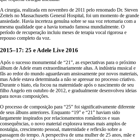
A cirurgia, realizada em novembro de 2011 pelo renomado Dr. Steven
Zeitels no Massachusetts General Hospital, foi um momento de grande
ansiedade. Havia incerteza genuína sobre se sua voz retornaria com a
mesma qualidade que a havia tornado famosa mundialmente. O
período de recuperação incluiu meses de terapia vocal rigorosa e
repouso completo da voz.
2015–17: 25 e Adele Live 2016
Após o sucesso monumental de “21”, as expectativas para o próximo
álbum de Adele eram extraordinariamente altas. A indústria musical e
fãs ao redor do mundo aguardavam ansiosamente por novos materiais,
mas Adele estava determinada a não se apressar no processo criativo.
Durante o hiato, ela focou na maternidade após o nascimento de seu
filho Angelo em outubro de 2012, e gradualmente desenvolveu ideias
para novas composições.
O processo de composição para “25” foi significativamente diferente
de seus álbuns anteriores. Enquanto “19” e “21” haviam sido
largamente inspirados por relacionamentos românticos e suas
consequências, o novo material explorava temas mais amplos de
nostalgia, crescimento pessoal, maternidade e reflexão sobre a
passagem do tempo. A perspectiva de uma mulher de 25 anos, mãe e