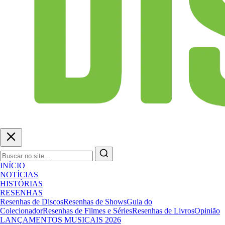
INÍCIO
NOTÍCIAS
HISTÓRIAS
RESENHAS
Resenhas de Discos
Resenhas de Shows
Guia do
Colecionador
Resenhas de Filmes e Séries
Resenhas de Livros
Opinião
LANÇAMENTOS MUSICAIS 2026