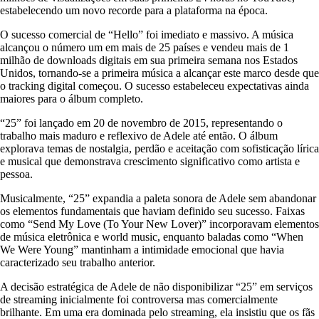
estabelecendo um novo recorde para a plataforma na época.
O sucesso comercial de “Hello” foi imediato e massivo. A música
alcançou o número um em mais de 25 países e vendeu mais de 1
milhão de downloads digitais em sua primeira semana nos Estados
Unidos, tornando-se a primeira música a alcançar este marco desde que
o tracking digital começou. O sucesso estabeleceu expectativas ainda
maiores para o álbum completo.
“25” foi lançado em 20 de novembro de 2015, representando o
trabalho mais maduro e reflexivo de Adele até então. O álbum
explorava temas de nostalgia, perdão e aceitação com sofisticação lírica
e musical que demonstrava crescimento significativo como artista e
pessoa.
Musicalmente, “25” expandia a paleta sonora de Adele sem abandonar
os elementos fundamentais que haviam definido seu sucesso. Faixas
como “Send My Love (To Your New Lover)” incorporavam elementos
de música eletrônica e world music, enquanto baladas como “When
We Were Young” mantinham a intimidade emocional que havia
caracterizado seu trabalho anterior.
A decisão estratégica de Adele de não disponibilizar “25” em serviços
de streaming inicialmente foi controversa mas comercialmente
brilhante. Em uma era dominada pelo streaming, ela insistiu que os fãs