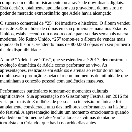
comprassem o álbum fisicamente ou através de downloads digitais.
Esta decisão, totalmente apoiada por sua gravadora, demonstrou o
poder de mercado extraordinário que Adele havia alcançado.
O sucesso comercial de “25” foi imediato e histórico. O álbum vendeu
mais de 3,38 milhões de cópias em sua primeira semana nos Estados
Unidos, estabelecendo um novo recorde para vendas semanais na era
moderna. No Reino Unido, “25” tornou-se o álbum de vendas mais
rápidas da história, vendendo mais de 800.000 cópias em seu primeiro
dia de disponibilidade.
A turnê “Adele Live 2016”, que se estendeu até 2017, demonstrou a
evolução dramática de Adele como performer ao vivo. As
apresentações, realizadas em estádios e arenas ao redor do mundo,
combinavam produção espetacular com momentos de intimidade que
mantinham a conexão pessoal com audiências massivas.
Performances particulares tornaram-se momentos culturais
significativos. Sua apresentação no Glastonbury Festival em 2016 foi
vista por mais de 3 milhões de pessoas na televisão britânica e foi
amplamente considerada uma das melhores performances na história
do festival. A apresentação incluiu um momento emocionante quando
ela dedicou “Someone Like You” a todas as vítimas do ataque
terrorista em Orlando, que havia ocorrido dias antes.