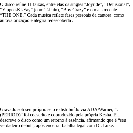
O disco reúne 11 faixas, entre elas os singles “Joyride”, “Delusional”,
“Yippee‑Ki‑Yay” (com T‑Pain), “Boy Crazy” e o mais recente
“THE ONE.” Cada música reflete fases pessoais da cantora, como
autovalorização e alegria redescoberta .
Gravado sob seu próprio selo e distribuído via ADA/Warner, “.
(PERIOD)” foi coescrito e coproduzido pela própria Kesha. Ela
descreve o disco como um retorno à essência, afirmando que é “seu
verdadeiro debut”, após encerrar batalha legal com Dr. Luke.