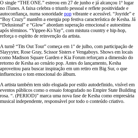
O single “THE ONE.” estreou em 27 de junho e já alcançou 1º lugar
no iTunes. A faixa celebra o triunfo pessoal e reflete positividade e
autoconfiança, numa sonoridade
pop
vibrante e acessível. “Joyride” e
“Boy Crazy” mantêm a energia pop festiva característica de Kesha. Já
“Delusional” e “Glow” abordam superação emocional e autoestima
após términos. “Yippee‑Ki‑Yay”, com mistura country e hip‑hop,
reforça o espírito de reinvenção da artista.
A turnê “Tits Out Tour” começa em 1° de julho, com participação de
Slayyyter, Rose Gray, Scissor Sisters e Vengaboys. Shows em locais
como Madison Square Garden e Kia Forum reforçam a dimensão do
retorno de Kesha ao cenário pop. Antes do lançamento, Kesha
aproveitou para buscar inspiração em um retiro em Big Sur, o que
influenciou o tom emocional do álbum.
A artista também tem sido elogiada por estilo autodefinido, visível em
eventos públicos como o ensaio fotografado no Empire State Building
rosa. “. (PERIOD)” marca uma nova fase de Kesha como empresária
musical independente, responsável por todo o conteúdo criativo.