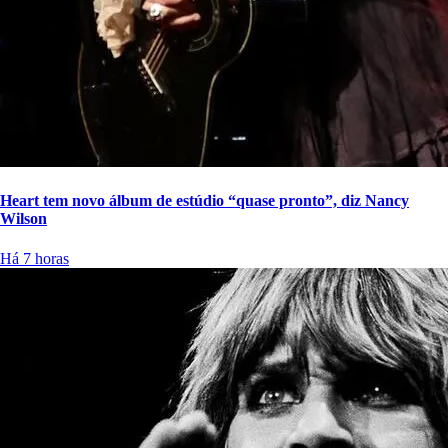
Heart tem novo álbum de estúdio “quase pronto”, diz Nancy
Wilson
Há 7 horas