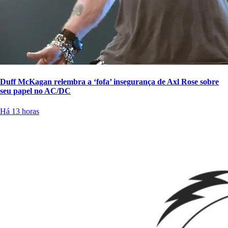
Duff McKagan relembra a ‘fofa’ insegurança de Axl Rose sobre
seu papel no AC/DC
Há 13 horas