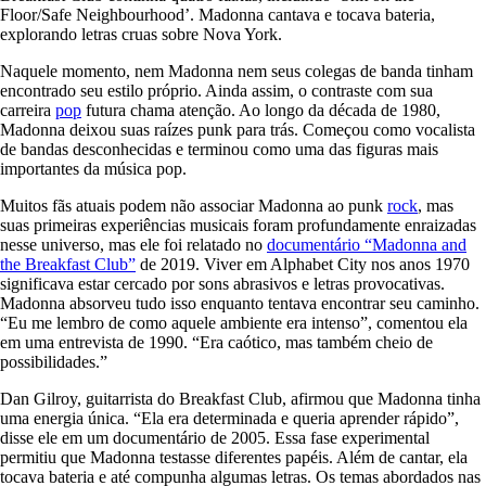
Floor/Safe Neighbourhood’. Madonna cantava e tocava bateria,
explorando letras cruas sobre Nova York.
Naquele momento, nem Madonna nem seus colegas de banda tinham
encontrado seu estilo próprio. Ainda assim, o contraste com sua
carreira
pop
futura chama atenção. Ao longo da década de 1980,
Madonna deixou suas raízes punk para trás. Começou como vocalista
de bandas desconhecidas e terminou como uma das figuras mais
importantes da música pop.
Muitos fãs atuais podem não associar Madonna ao punk
rock
, mas
suas primeiras experiências musicais foram profundamente enraizadas
nesse universo, mas ele foi relatado no
documentário “Madonna and
the Breakfast Club”
de 2019. Viver em Alphabet City nos anos 1970
significava estar cercado por sons abrasivos e letras provocativas.
Madonna absorveu tudo isso enquanto tentava encontrar seu caminho.
“Eu me lembro de como aquele ambiente era intenso”, comentou ela
em uma entrevista de 1990. “Era caótico, mas também cheio de
possibilidades.”
Dan Gilroy, guitarrista do Breakfast Club, afirmou que Madonna tinha
uma energia única. “Ela era determinada e queria aprender rápido”,
disse ele em um documentário de 2005. Essa fase experimental
permitiu que Madonna testasse diferentes papéis. Além de cantar, ela
tocava bateria e até compunha algumas letras. Os temas abordados nas