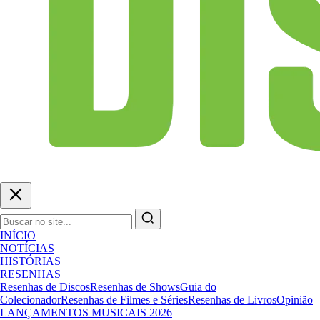
INÍCIO
NOTÍCIAS
HISTÓRIAS
RESENHAS
Resenhas de Discos
Resenhas de Shows
Guia do
Colecionador
Resenhas de Filmes e Séries
Resenhas de Livros
Opinião
LANÇAMENTOS MUSICAIS 2026