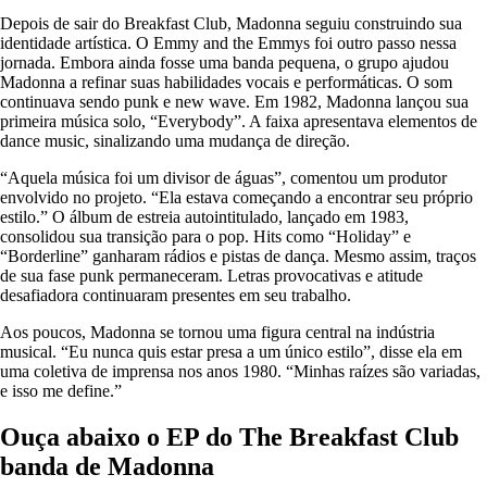
Depois de sair do Breakfast Club, Madonna seguiu construindo sua
identidade artística. O Emmy and the Emmys foi outro passo nessa
jornada. Embora ainda fosse uma banda pequena, o grupo ajudou
Madonna a refinar suas habilidades vocais e performáticas. O som
continuava sendo punk e new wave. Em 1982, Madonna lançou sua
primeira música solo, “Everybody”. A faixa apresentava elementos de
dance music, sinalizando uma mudança de direção.
“Aquela música foi um divisor de águas”, comentou um produtor
envolvido no projeto. “Ela estava começando a encontrar seu próprio
estilo.” O álbum de estreia autointitulado, lançado em 1983,
consolidou sua transição para o pop. Hits como “Holiday” e
“Borderline” ganharam rádios e pistas de dança. Mesmo assim, traços
de sua fase punk permaneceram. Letras provocativas e atitude
desafiadora continuaram presentes em seu trabalho.
Aos poucos, Madonna se tornou uma figura central na indústria
musical. “Eu nunca quis estar presa a um único estilo”, disse ela em
uma coletiva de imprensa nos anos 1980. “Minhas raízes são variadas,
e isso me define.”
Ouça abaixo o EP do The Breakfast Club
banda de Madonna