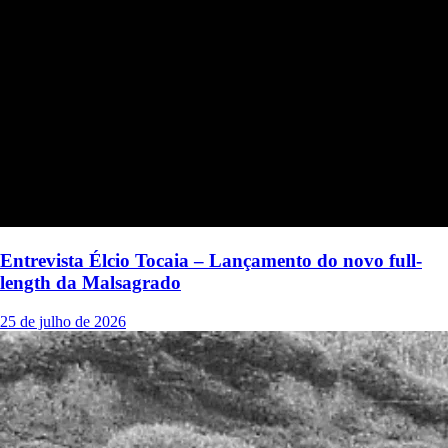
Entrevista Élcio Tocaia – Lançamento do novo full-
length da Malsagrado
25 de julho de 2026