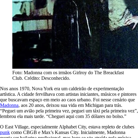
Foto: Madonna com os irmãos Girlroy do The Breackfast
Club. Crédito: Desconhecido.
Nos anos 1970, Nova York era um caldeirão de experimentação
artística. A cidade fervilhava com artistas iniciantes, músicos e pintores
que buscavam espaço em meio ao caos urbano. Foi nesse cenário que
Madonna
, aos 20 anos, deixou sua vida em Michigan para trás.
“Peguei um avião pela primeira vez, peguei um táxi pela primeira vez”,
lembrou ela mais tarde. “Cheguei aqui com 35 dólares no bolso.”
O East Village, especialmente Alphabet City, estava repleto de clubes
punk
como CBGB e Max’s Kansas City. Inicialmente, Madonna
queria ser bailarina profissional, mas logo se viu atraída pela música