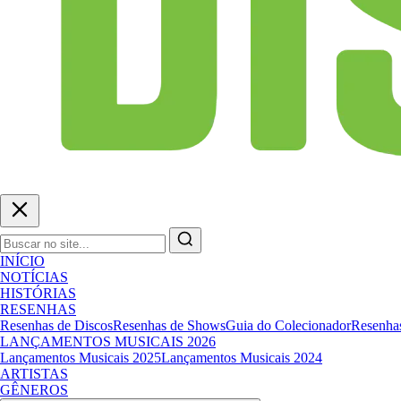
INÍCIO
NOTÍCIAS
HISTÓRIAS
RESENHAS
Resenhas de Discos
Resenhas de Shows
Guia do Colecionador
Resenhas
LANÇAMENTOS MUSICAIS 2026
Lançamentos Musicais 2025
Lançamentos Musicais 2024
ARTISTAS
GÊNEROS