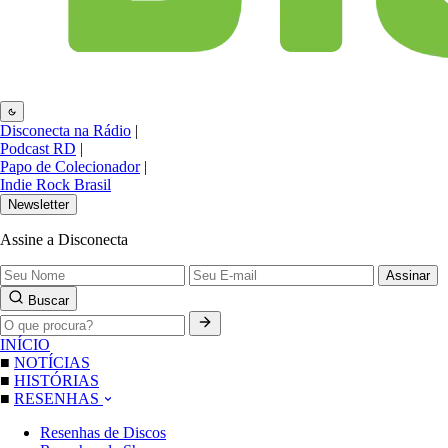
Disconecta na Rádio
|
Podcast RD
|
Papo de Colecionador
|
Indie Rock Brasil
Newsletter
Assine a Disconecta
Assinar
Buscar
INÍCIO
■
NOTÍCIAS
■
HISTÓRIAS
■
RESENHAS
Resenhas de Discos