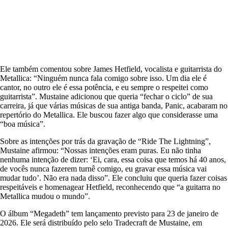
Ele também comentou sobre James Hetfield, vocalista e guitarrista do
Metallica: “Ninguém nunca fala comigo sobre isso. Um dia ele é
cantor, no outro ele é essa potência, e eu sempre o respeitei como
guitarrista”. Mustaine adicionou que queria “fechar o ciclo” de sua
carreira, já que várias músicas de sua antiga banda, Panic, acabaram no
repertório do Metallica. Ele buscou fazer algo que considerasse uma
“boa música”.
Sobre as intenções por trás da gravação de “Ride The Lightning”,
Mustaine afirmou: “Nossas intenções eram puras. Eu não tinha
nenhuma intenção de dizer: ‘Ei, cara, essa coisa que temos há 40 anos,
de vocês nunca fazerem turnê comigo, eu gravar essa música vai
mudar tudo’. Não era nada disso”. Ele concluiu que queria fazer coisas
respeitáveis e homenagear Hetfield, reconhecendo que “a guitarra no
Metallica mudou o mundo”.
O álbum “Megadeth” tem lançamento previsto para 23 de janeiro de
2026. Ele será distribuído pelo selo Tradecraft de Mustaine, em