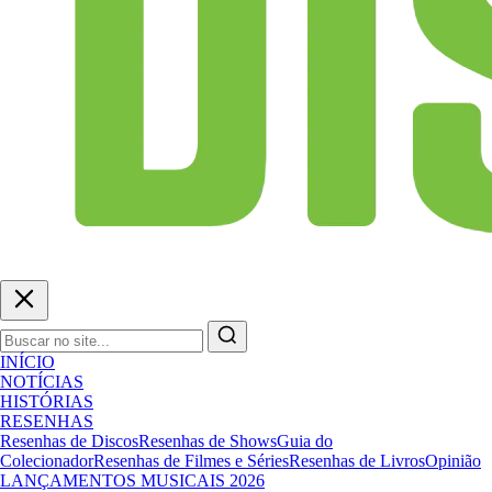
INÍCIO
NOTÍCIAS
HISTÓRIAS
RESENHAS
Resenhas de Discos
Resenhas de Shows
Guia do
Colecionador
Resenhas de Filmes e Séries
Resenhas de Livros
Opinião
LANÇAMENTOS MUSICAIS 2026