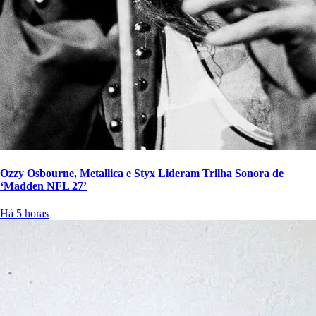
Ozzy Osbourne, Metallica e Styx Lideram Trilha Sonora de
‘Madden NFL 27’
Há 5 horas