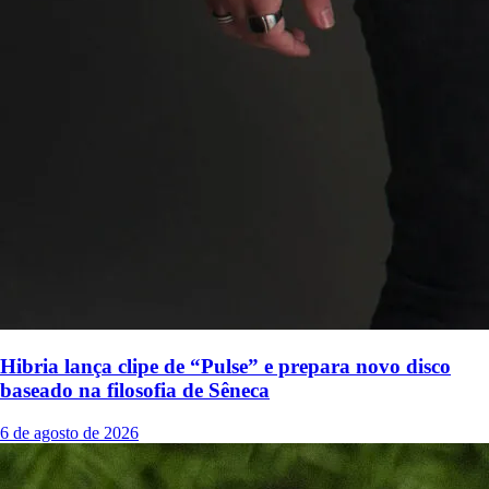
Hibria lança clipe de “Pulse” e prepara novo disco
baseado na filosofia de Sêneca
6 de agosto de 2026