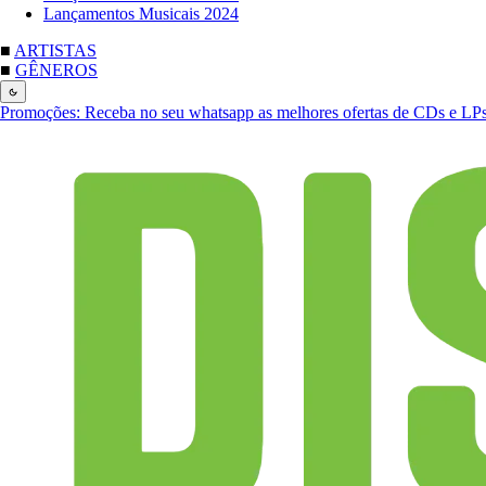
Lançamentos Musicais 2024
■
ARTISTAS
■
GÊNEROS
Promoções:
Receba no seu whatsapp as melhores ofertas de CDs e LP