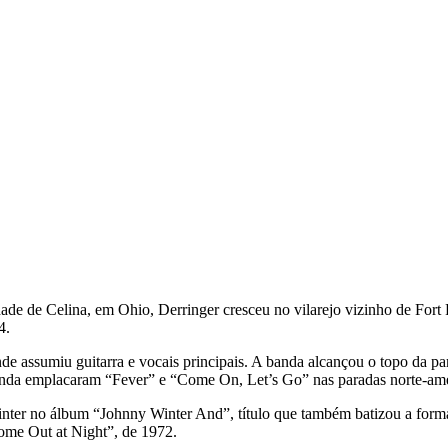
e de Celina, em Ohio, Derringer cresceu no vilarejo vizinho de Fort R
4.
 assumiu guitarra e vocais principais. A banda alcançou o topo da p
da emplacaram “Fever” e “Come On, Let’s Go” nas paradas norte-ame
inter no álbum “Johnny Winter And”, título que também batizou a for
ome Out at Night”, de 1972.