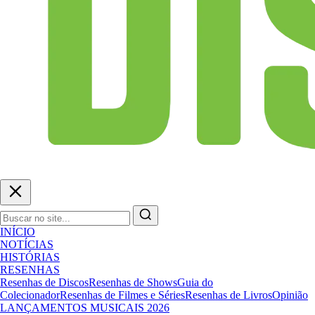
INÍCIO
NOTÍCIAS
HISTÓRIAS
RESENHAS
Resenhas de Discos
Resenhas de Shows
Guia do
Colecionador
Resenhas de Filmes e Séries
Resenhas de Livros
Opinião
LANÇAMENTOS MUSICAIS 2026