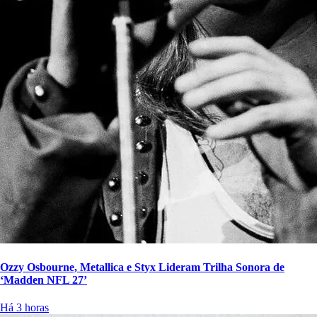
Ozzy Osbourne, Metallica e Styx Lideram Trilha Sonora de
‘Madden NFL 27’
Há 3 horas