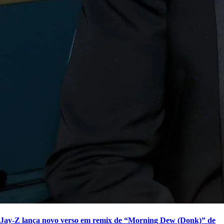
Jay-Z lança novo verso em remix de “Morning Dew (Donk)” de