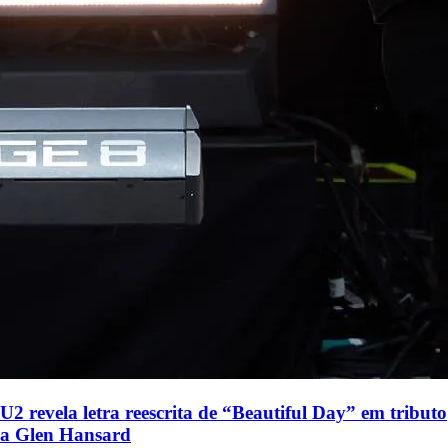
U2 revela letra reescrita de “Beautiful Day” em tributo
a Glen Hansard