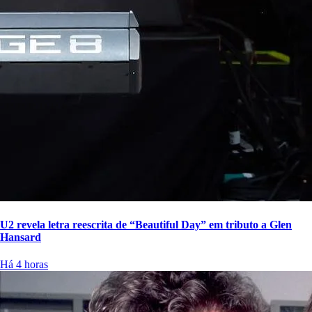
U2 revela letra reescrita de “Beautiful Day” em tributo a Glen
Hansard
Há 4 horas