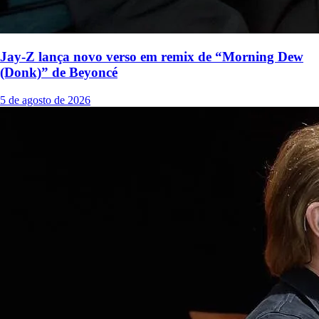
Jay-Z lança novo verso em remix de “Morning Dew
(Donk)” de Beyoncé
5 de agosto de 2026