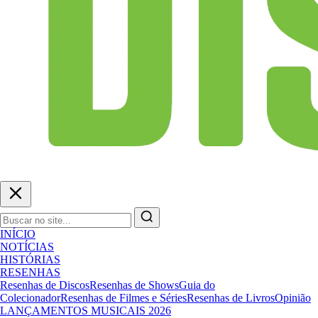
INÍCIO
NOTÍCIAS
HISTÓRIAS
RESENHAS
Resenhas de Discos
Resenhas de Shows
Guia do
Colecionador
Resenhas de Filmes e Séries
Resenhas de Livros
Opinião
LANÇAMENTOS MUSICAIS 2026