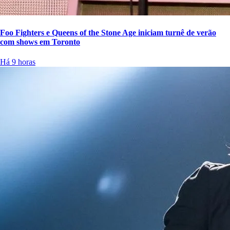
Foo Fighters e Queens of the Stone Age iniciam turnê de verão
com shows em Toronto
Há 9 horas