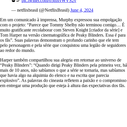
🥃🚬
pic.twitter.com/o5mxvWVS2v
— netflixbrasil (@NetflixBrasil)
June 4, 2024
Em um comunicado à imprensa, Murphy expressou sua empolgação
com o projeto: “Parece que Tommy Shelby não terminou comigo… É
muito gratificante recolaborar com Steven Knight [criador da série] e
Tom Harper na versão cinematográfica de Peaky Blinders. Essa é para
os fãs”. Suas palavras demonstram o profundo carinho que ele tem
pelo personagem e pela série que conquistou uma legião de seguidores
ao redor do mundo.
Harper também compartilhou sua alegria em retornar ao universo de
“Peaky Blinders”: “Quando dirigi Peaky Blinders pela primeira vez, há
mais de 10 anos, não sabíamos o que a série se tornaria, mas sabíamos
que havia algo na alquimia do elenco e na escrita que parecia
explosivo”. As palavras do cineasta refletem a paixão e o compromisso
em entregar uma produção que esteja à altura das expectativas dos fãs.