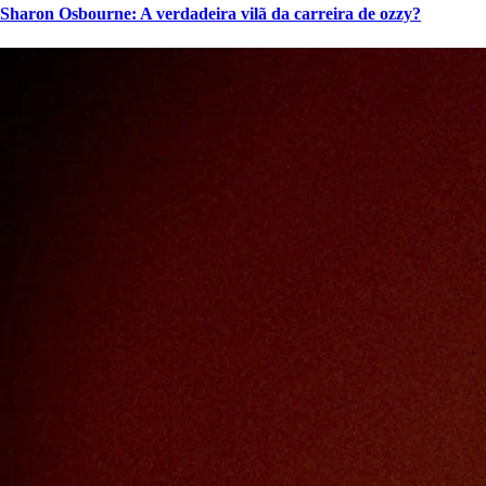
Sharon Osbourne: A verdadeira vilã da carreira de ozzy?