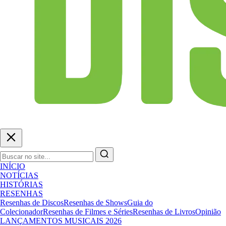
INÍCIO
NOTÍCIAS
HISTÓRIAS
RESENHAS
Resenhas de Discos
Resenhas de Shows
Guia do
Colecionador
Resenhas de Filmes e Séries
Resenhas de Livros
Opinião
LANÇAMENTOS MUSICAIS 2026