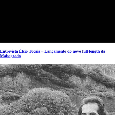
Entrevista Élcio Tocaia – Lançamento do novo full-length da
Malsagrado