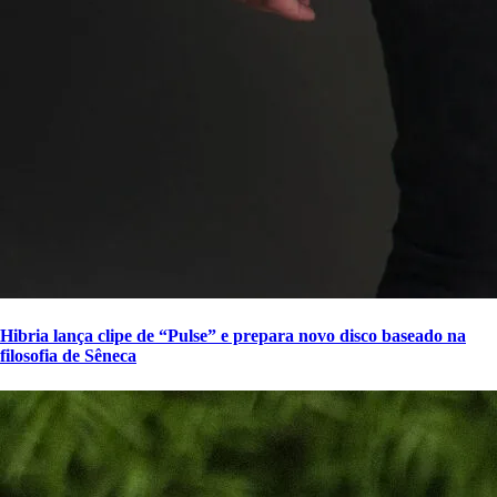
Hibria lança clipe de “Pulse” e prepara novo disco baseado na
filosofia de Sêneca