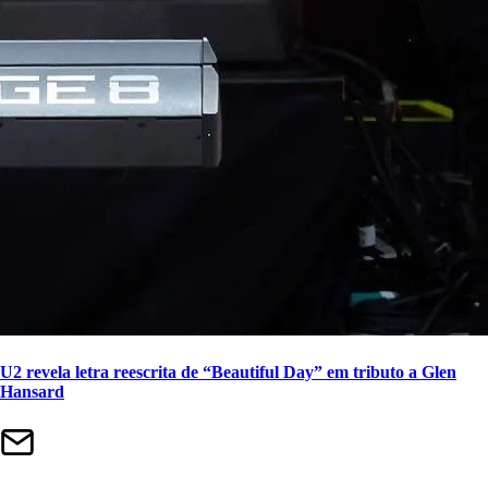
U2 revela letra reescrita de “Beautiful Day” em tributo a Glen
Hansard