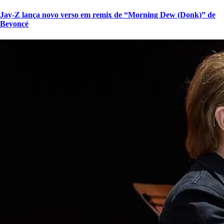
Jay-Z lança novo verso em remix de “Morning Dew (Donk)” de
Beyoncé