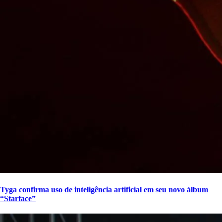
Tyga confirma uso de inteligência artificial em seu novo álbum
“Starface”