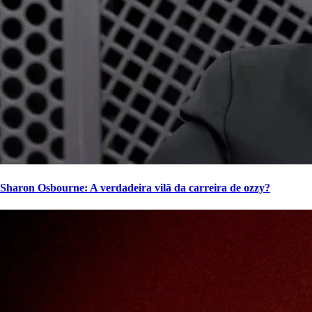
Sharon Osbourne: A verdadeira vilã da carreira de ozzy?