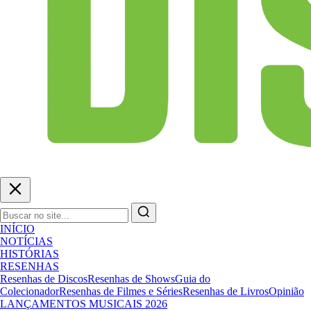
INÍCIO
NOTÍCIAS
HISTÓRIAS
RESENHAS
Resenhas de Discos
Resenhas de Shows
Guia do
Colecionador
Resenhas de Filmes e Séries
Resenhas de Livros
Opinião
LANÇAMENTOS MUSICAIS 2026