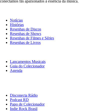
conectamos fãs apaixonados à essência da música.
Notícias & Crítica
Notícias
Histórias
Resenhas de Discos
Resenhas de Shows
Resenhas de Filmes e Séries
Resenhas de Livros
O Que Ouvir
Lançamentos Musicais
Guia do Colecionador
Agenda
Originais
Disconecta
Disconecta Rádio
Podcast RD
Papo de Colecionador
Indie Rock Brasil