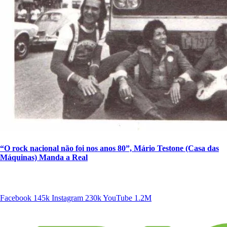
“O rock nacional não foi nos anos 80”, Mário Testone (Casa das
Máquinas) Manda a Real
SIGA A DISCONECTA
Facebook
145k
Instagram
230k
YouTube
1.2M