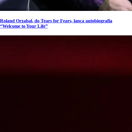
Roland Orzabal, do Tears for Fears, lança autobiografia
“Welcome to Your Life”