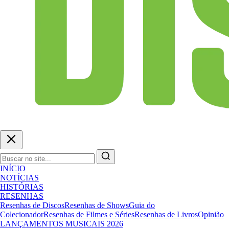
INÍCIO
NOTÍCIAS
HISTÓRIAS
RESENHAS
Resenhas de Discos
Resenhas de Shows
Guia do
Colecionador
Resenhas de Filmes e Séries
Resenhas de Livros
Opinião
LANÇAMENTOS MUSICAIS 2026