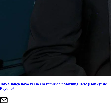
Jay-Z lança novo verso em remix de “Morning Dew (Donk)” de
Beyoncé