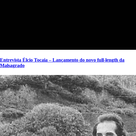
Entrevista Élcio Tocaia – Lançamento do novo full-length da
Malsagrado