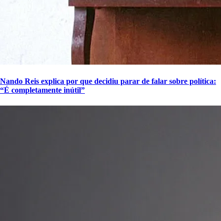
Nando Reis explica por que decidiu parar de falar sobre política:
“É completamente inútil”