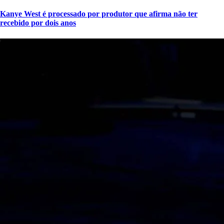
Kanye West é processado por produtor que afirma não ter
recebido por dois anos