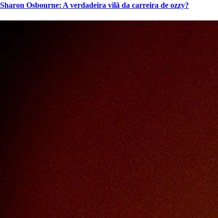
Sharon Osbourne: A verdadeira vilã da carreira de ozzy?