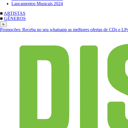
Lançamentos Musicais 2024
■
ARTISTAS
■
GÊNEROS
Promoções:
Receba no seu whatsapp as melhores ofertas de CDs e LP