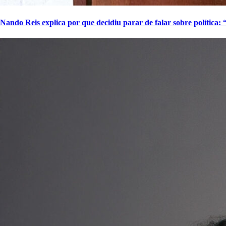
Nando Reis explica por que decidiu parar de falar sobre política: