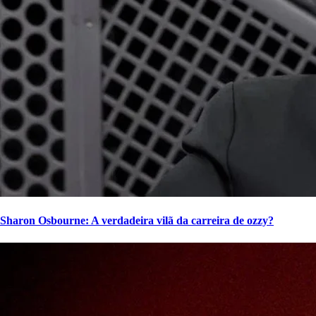
Sharon Osbourne: A verdadeira vilã da carreira de ozzy?