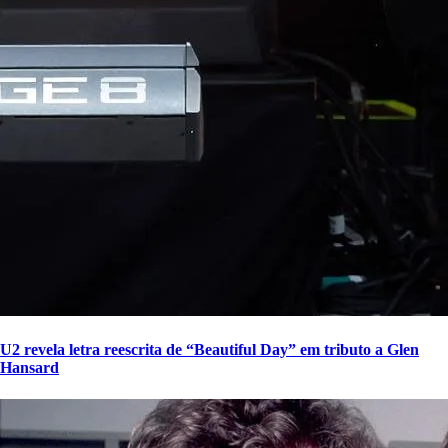
U2 revela letra reescrita de “Beautiful Day” em tributo a Glen
Hansard