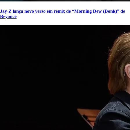
Jay-Z lança novo verso em remix de “Morning Dew (Donk)” de
Beyoncé