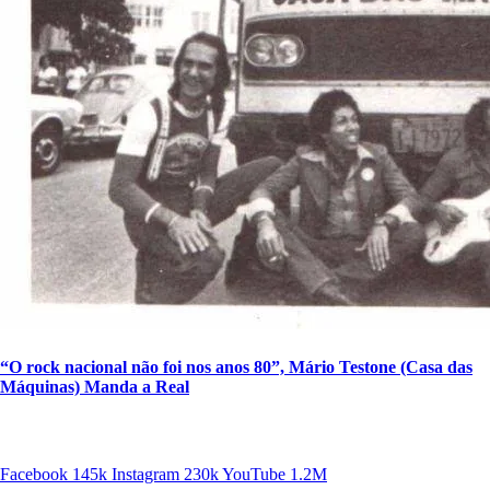
“O rock nacional não foi nos anos 80”, Mário Testone (Casa das
Máquinas) Manda a Real
SIGA A DISCONECTA
Facebook
145k
Instagram
230k
YouTube
1.2M