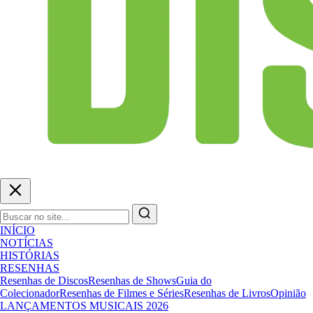
INÍCIO
NOTÍCIAS
HISTÓRIAS
RESENHAS
Resenhas de Discos
Resenhas de Shows
Guia do
Colecionador
Resenhas de Filmes e Séries
Resenhas de Livros
Opinião
LANÇAMENTOS MUSICAIS 2026