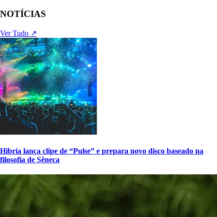
NOTÍCIAS
Ver Tudo ↗
Hibria lança clipe de “Pulse” e prepara novo disco baseado na
filosofia de Sêneca