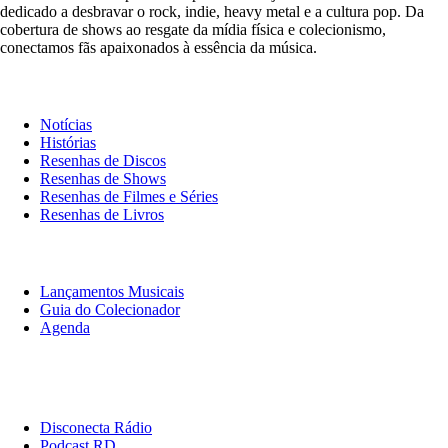
dedicado a desbravar o rock, indie, heavy metal e a cultura pop. Da
cobertura de shows ao resgate da mídia física e colecionismo,
conectamos fãs apaixonados à essência da música.
Notícias & Crítica
Notícias
Histórias
Resenhas de Discos
Resenhas de Shows
Resenhas de Filmes e Séries
Resenhas de Livros
O Que Ouvir
Lançamentos Musicais
Guia do Colecionador
Agenda
Originais
Disconecta
Disconecta Rádio
Podcast RD