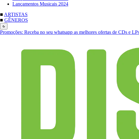
Lançamentos Musicais 2024
■
ARTISTAS
■
GÊNEROS
Promoções:
Receba no seu whatsapp as melhores ofertas de CDs e LP