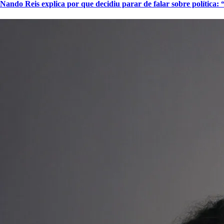
Nando Reis explica por que decidiu parar de falar sobre política: