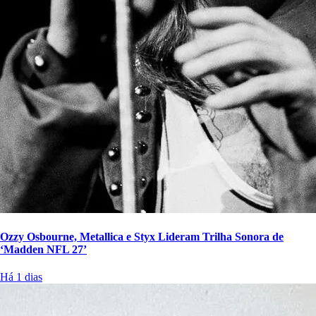
Ozzy Osbourne, Metallica e Styx Lideram Trilha Sonora de
‘Madden NFL 27’
Há 1 dias