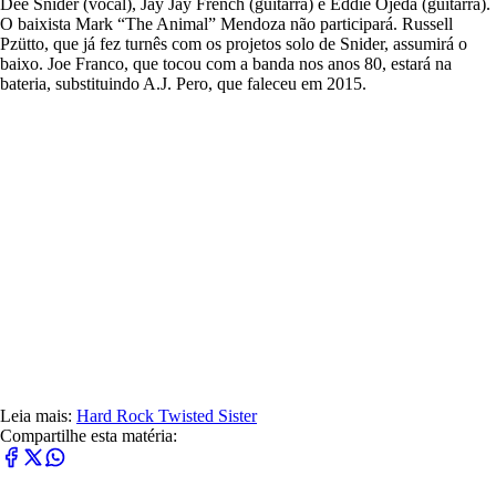
Dee Snider (vocal), Jay Jay French (guitarra) e Eddie Ojeda (guitarra).
O baixista Mark “The Animal” Mendoza não participará. Russell
Pzütto, que já fez turnês com os projetos solo de Snider, assumirá o
baixo. Joe Franco, que tocou com a banda nos anos 80, estará na
bateria, substituindo A.J. Pero, que faleceu em 2015.
Leia mais:
Hard Rock
Twisted Sister
Compartilhe esta matéria: