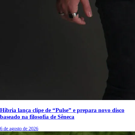
Hibria lança clipe de “Pulse” e prepara novo disco
baseado na filosofia de Sêneca
6 de agosto de 2026