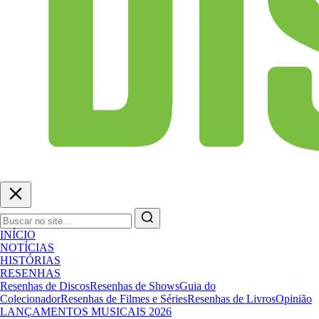
INÍCIO
NOTÍCIAS
HISTÓRIAS
RESENHAS
Resenhas de Discos
Resenhas de Shows
Guia do
Colecionador
Resenhas de Filmes e Séries
Resenhas de Livros
Opinião
LANÇAMENTOS MUSICAIS 2026