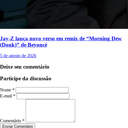
Jay-Z lança novo verso em remix de “Morning Dew
(Donk)” de Beyoncé
5 de agosto de 2026
Deixe seu comentário
Participe da discussão
Nome *
E-mail *
Comentário *
Enviar Comentário