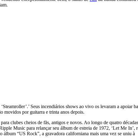
iam.
 ‘Steamroller’.’ Seus incendiários shows ao vivo os levaram a apoiar
 movidos por guitarra e trinta anos depois.
ara clubes cheios de fãs, antigos e novos. Ao longo de quatro décadas
ipple Music para relançar seu álbum de estreia de 1972, ‘Let Me In’,
do álbum “US Rock”, a gravadora californiana mais uma vez se uniu à