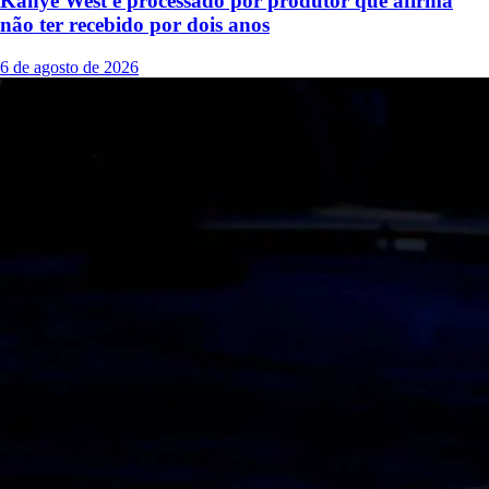
Kanye West é processado por produtor que afirma
não ter recebido por dois anos
6 de agosto de 2026