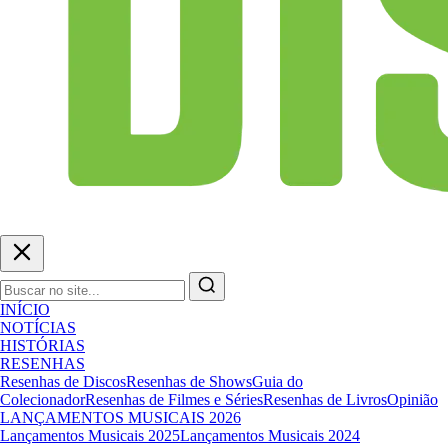
INÍCIO
NOTÍCIAS
HISTÓRIAS
RESENHAS
Resenhas de Discos
Resenhas de Shows
Guia do
Colecionador
Resenhas de Filmes e Séries
Resenhas de Livros
Opinião
LANÇAMENTOS MUSICAIS 2026
Lançamentos Musicais 2025
Lançamentos Musicais 2024