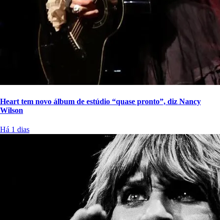
Heart tem novo álbum de estúdio “quase pronto”, diz Nancy
Wilson
Há 1 dias