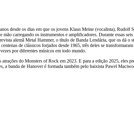
anos desde os dias em que os jovens Klaus Meine (vocalista), Rudolf Sc
 mão carregando os instrumentos e amplificadores. Durante essas seis
vista alemã Metal Hammer, o título de Banda Lendária, que os dá o st
s centenas de clássicos forjados desde 1965, três deles se transforma
0 vezes por diferentes músicos em todo mundo.
das atrações do Monsters of Rock em 2023. E para a edição 2025, eles 
res, a banda de Hanover é formada também pelo baixista Pawel Maciwo