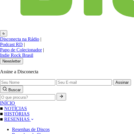
Disconecta na Rádio
|
Podcast RD
|
Papo de Colecionador
|
Indie Rock Brasil
Newsletter
Assine a Disconecta
Assinar
Buscar
INÍCIO
■
NOTÍCIAS
■
HISTÓRIAS
■
RESENHAS
Resenhas de Discos