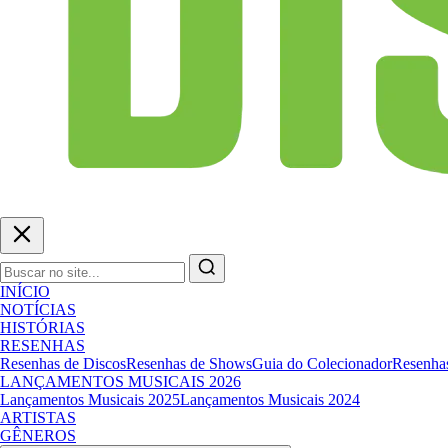
INÍCIO
NOTÍCIAS
HISTÓRIAS
RESENHAS
Resenhas de Discos
Resenhas de Shows
Guia do Colecionador
Resenhas
LANÇAMENTOS MUSICAIS 2026
Lançamentos Musicais 2025
Lançamentos Musicais 2024
ARTISTAS
GÊNEROS