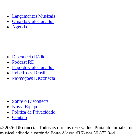
O Que Ouvir
Lançamentos Musicais
Guia do Colecionador
Agenda
Originais
Disconecta
Disconecta Rádio
Podcast RD
Papo de Colecionador
Indie Rock Brasil
Promoções Disconecta
Institucional
Sobre o Disconecta
Nossa Equipe
Política de Privacidade
Contato
© 2026 Disconecta. Todos os direitos reservados. Portal de jornalismo
musical editado a partir de Porto Alegre (RS) por 50.873.344