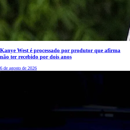
Kanye West é processado por produtor que afirma
não ter recebido por dois anos
6 de agosto de 2026