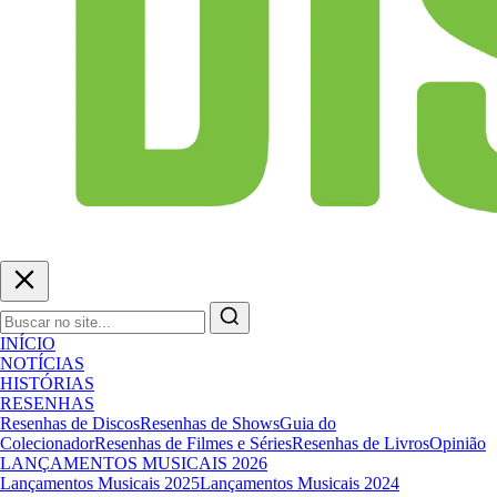
INÍCIO
NOTÍCIAS
HISTÓRIAS
RESENHAS
Resenhas de Discos
Resenhas de Shows
Guia do
Colecionador
Resenhas de Filmes e Séries
Resenhas de Livros
Opinião
LANÇAMENTOS MUSICAIS 2026
Lançamentos Musicais 2025
Lançamentos Musicais 2024