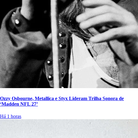
Ozzy Osbourne, Metallica e Styx Lideram Trilha Sonora de
‘Madden NFL 27’
Há 1 horas