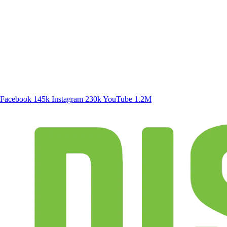
SIGA A DISCONECTA
Facebook
145k
Instagram
230k
YouTube
1.2M