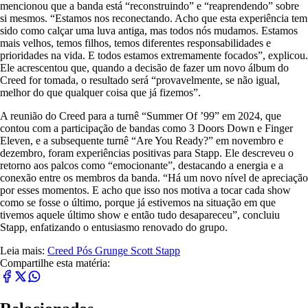
mencionou que a banda está “reconstruindo” e “reaprendendo” sobre
si mesmos. “Estamos nos reconectando. Acho que esta experiência tem
sido como calçar uma luva antiga, mas todos nós mudamos. Estamos
mais velhos, temos filhos, temos diferentes responsabilidades e
prioridades na vida. E todos estamos extremamente focados”, explicou.
Ele acrescentou que, quando a decisão de fazer um novo álbum do
Creed for tomada, o resultado será “provavelmente, se não igual,
melhor do que qualquer coisa que já fizemos”.
A reunião do Creed para a turnê “Summer Of ’99” em 2024, que
contou com a participação de bandas como 3 Doors Down e Finger
Eleven, e a subsequente turnê “Are You Ready?” em novembro e
dezembro, foram experiências positivas para Stapp. Ele descreveu o
retorno aos palcos como “emocionante”, destacando a energia e a
conexão entre os membros da banda. “Há um novo nível de apreciação
por esses momentos. E acho que isso nos motiva a tocar cada show
como se fosse o último, porque já estivemos na situação em que
tivemos aquele último show e então tudo desapareceu”, concluiu
Stapp, enfatizando o entusiasmo renovado do grupo.
Leia mais:
Creed
Pós Grunge
Scott Stapp
Compartilhe esta matéria: