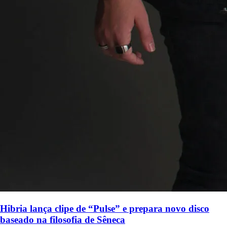
Hibria lança clipe de “Pulse” e prepara novo disco
baseado na filosofia de Sêneca