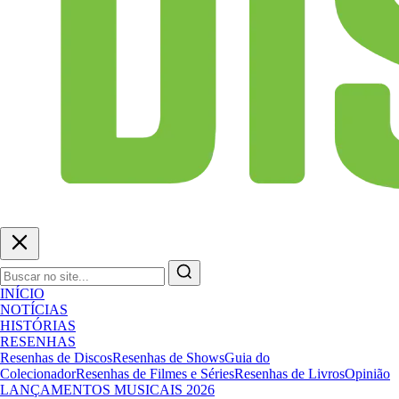
INÍCIO
NOTÍCIAS
HISTÓRIAS
RESENHAS
Resenhas de Discos
Resenhas de Shows
Guia do
Colecionador
Resenhas de Filmes e Séries
Resenhas de Livros
Opinião
LANÇAMENTOS MUSICAIS 2026