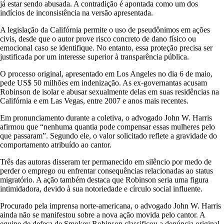
já estar sendo abusada. A contradição é apontada como um dos
indícios de inconsistência na versão apresentada.
A legislação da Califórnia permite o uso de pseudônimos em ações
civis, desde que o autor prove risco concreto de dano físico ou
emocional caso se identifique. No entanto, essa proteção precisa ser
justificada por um interesse superior à transparência pública.
O processo original, apresentado em Los Angeles no dia 6 de maio,
pede US$ 50 milhões em indenização. As ex-governantas acusam
Robinson de isolar e abusar sexualmente delas em suas residências na
Califórnia e em Las Vegas, entre 2007 e anos mais recentes.
Em pronunciamento durante a coletiva, o advogado John W. Harris
afirmou que “nenhuma quantia pode compensar essas mulheres pelo
que passaram”. Segundo ele, o valor solicitado reflete a gravidade do
comportamento atribuído ao cantor.
Três das autoras disseram ter permanecido em silêncio por medo de
perder o emprego ou enfrentar consequências relacionadas ao status
migratório. A ação também destaca que Robinson seria uma figura
intimidadora, devido à sua notoriedade e círculo social influente.
Procurado pela imprensa norte-americana, o advogado John W. Harris
ainda não se manifestou sobre a nova ação movida pelo cantor. A
equipe de defesa de Smokey Robinson classificou a denúncia original