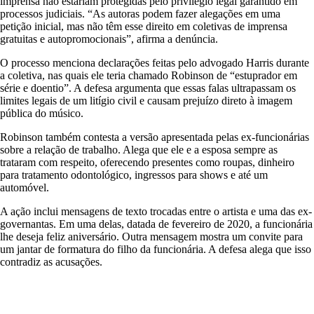
imprensa não estariam protegidas pelo privilégio legal garantido em
processos judiciais. “As autoras podem fazer alegações em uma
petição inicial, mas não têm esse direito em coletivas de imprensa
gratuitas e autopromocionais”, afirma a denúncia.
O processo menciona declarações feitas pelo advogado Harris durante
a coletiva, nas quais ele teria chamado Robinson de “estuprador em
série e doentio”. A defesa argumenta que essas falas ultrapassam os
limites legais de um litígio civil e causam prejuízo direto à imagem
pública do músico.
Robinson também contesta a versão apresentada pelas ex-funcionárias
sobre a relação de trabalho. Alega que ele e a esposa sempre as
trataram com respeito, oferecendo presentes como roupas, dinheiro
para tratamento odontológico, ingressos para shows e até um
automóvel.
A ação inclui mensagens de texto trocadas entre o artista e uma das ex-
governantas. Em uma delas, datada de fevereiro de 2020, a funcionária
lhe deseja feliz aniversário. Outra mensagem mostra um convite para
um jantar de formatura do filho da funcionária. A defesa alega que isso
contradiz as acusações.