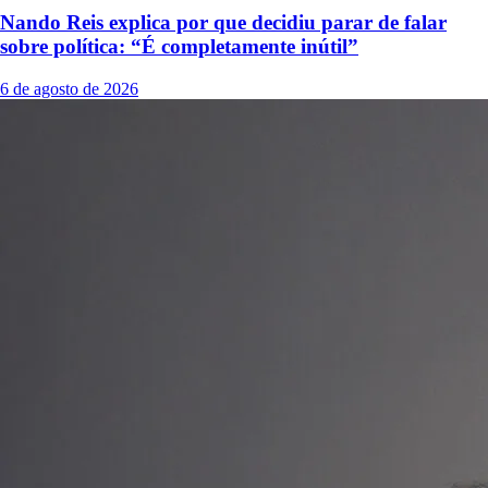
Nando Reis explica por que decidiu parar de falar
sobre política: “É completamente inútil”
6 de agosto de 2026