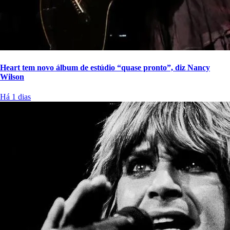
Heart tem novo álbum de estúdio “quase pronto”, diz Nancy
Wilson
Há 1 dias