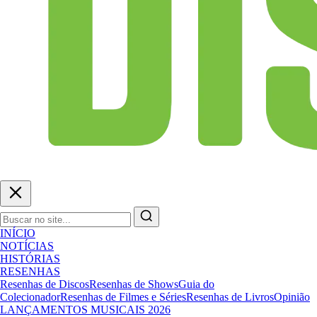
INÍCIO
NOTÍCIAS
HISTÓRIAS
RESENHAS
Resenhas de Discos
Resenhas de Shows
Guia do
Colecionador
Resenhas de Filmes e Séries
Resenhas de Livros
Opinião
LANÇAMENTOS MUSICAIS 2026