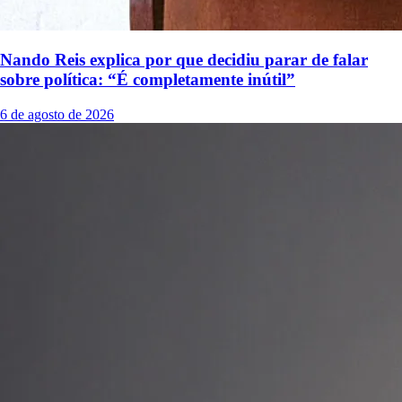
Nando Reis explica por que decidiu parar de falar
sobre política: “É completamente inútil”
6 de agosto de 2026