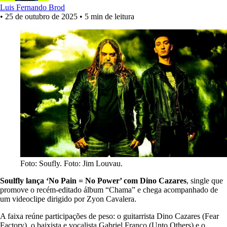
Luis Fernando Brod
•
25 de outubro de 2025
•
5 min de leitura
Foto: Soufly. Foto: Jim Louvau.
Soulfly lança ‘No Pain = No Power’ com Dino Cazares
, single que
promove o recém-editado álbum “Chama” e chega acompanhado de
um videoclipe dirigido por Zyon Cavalera.
A faixa reúne participações de peso: o guitarrista Dino Cazares (Fear
Factory), o baixista e vocalista Gabriel Franco (Unto Others) e o