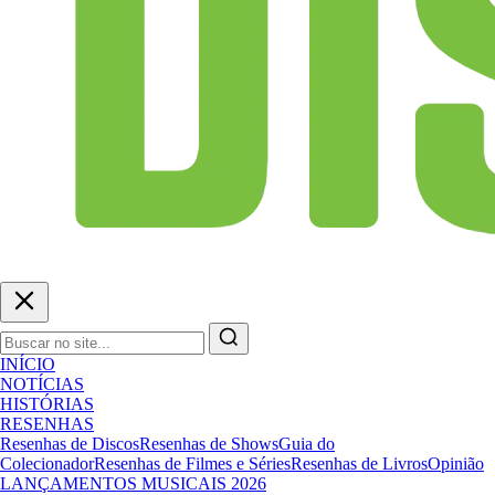
INÍCIO
NOTÍCIAS
HISTÓRIAS
RESENHAS
Resenhas de Discos
Resenhas de Shows
Guia do
Colecionador
Resenhas de Filmes e Séries
Resenhas de Livros
Opinião
LANÇAMENTOS MUSICAIS 2026