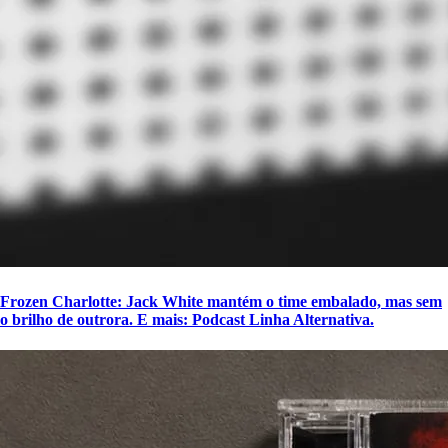
Frozen Charlotte: Jack White mantém o time embalado, mas sem
o brilho de outrora. E mais: Podcast Linha Alternativa.