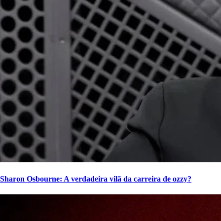
Sharon Osbourne: A verdadeira vilã da carreira de ozzy?