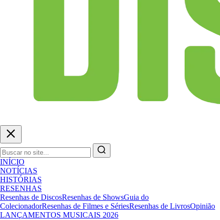
INÍCIO
NOTÍCIAS
HISTÓRIAS
RESENHAS
Resenhas de Discos
Resenhas de Shows
Guia do
Colecionador
Resenhas de Filmes e Séries
Resenhas de Livros
Opinião
LANÇAMENTOS MUSICAIS 2026