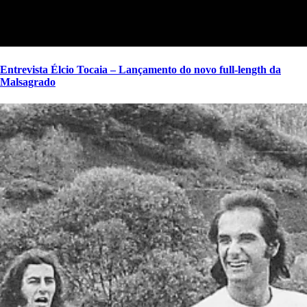
Entrevista Élcio Tocaia – Lançamento do novo full-length da
Malsagrado