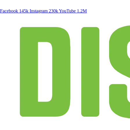
Facebook
145k
Instagram
230k
YouTube
1.2M