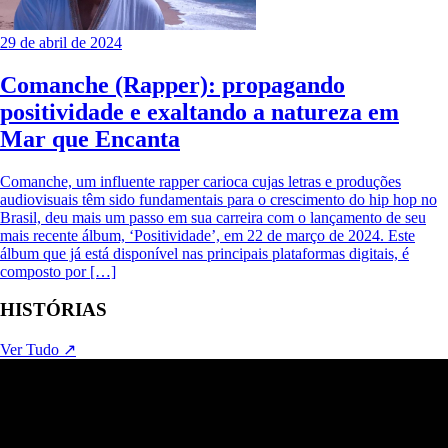
29 de abril de 2024
Comanche (Rapper): propagando
positividade e exaltando a natureza em
Mar que Encanta
Comanche, um influente rapper carioca cujas letras e produções
audiovisuais têm sido fundamentais para o crescimento do hip hop no
Brasil, deu mais um passo em sua carreira com o lançamento de seu
mais recente álbum, ‘Positividade’, em 22 de março de 2024. Este
álbum que já está disponível nas principais plataformas digitais, é
composto por […]
HISTÓRIAS
Ver Tudo ↗