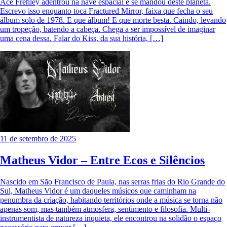
Ace Frehley adentrou na nave espacial e se mandou deste planeta.
Escrevo isso enquanto toca Fractured Mirror, faixa que fecha o seu
álbum solo de 1978. E que álbum! E que morte besta. Caindo, levando
um tropeção, batendo a cabeça. Chega a ser impossível de imaginar
uma cena dessa. Falar do Kiss, da sua história, […]
11 de setembro de 2025
Matheus Vidor – Entre Ecos e Silêncios
Nascido em São Francisco de Paula, nas serras frias do Rio Grande do
Sul, Matheus Vidor é um daqueles músicos que caminham na
penumbra da criação, habitando territórios onde a música se torna não
apenas som, mas também atmosfera, sentimento e filosofia. Multi-
instrumentista de natureza inquieta, ele encontrou na solidão o espaço