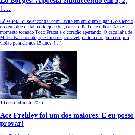
Lô Borges: A poesia emudecendo em 3, 2,
1…
Lô se foi. Foi-se encontrar com Tavito em um outro lugar. E o silêncio
nos encobre de tal modo que chega a ser difícil de explicar. Neste
momento tocando Todo Prazer e o coração apertando. O caçulinha de
Milton Nascimento, que foi o responsável por ter entregue o próprio
violão para ele aos 15 anos, […]
16 de outubro de 2025
Ace Frehley foi um dos maiores. E eu posso
provar!