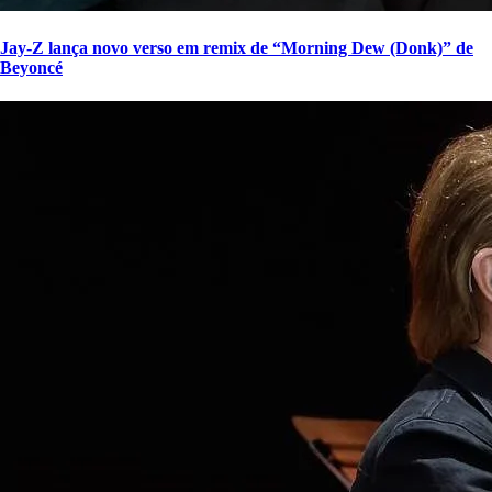
Jay-Z lança novo verso em remix de “Morning Dew (Donk)” de
Beyoncé