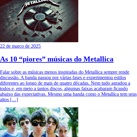
22 de março de 2025
As 10 “piores” músicas do Metallica
Falar sobre as músicas menos inspiradas do Metallica sempre rende
discussão. A banda passou por várias fases e experimentou estilos
diferentes ao longo de mais de quatro décadas. Nem tudo agradou a
todos e, em meio a tantos discos, algumas faixas acabaram ficando
abaixo das expectativas. Mesmo uma banda como o Metallica tem seus
altos […]