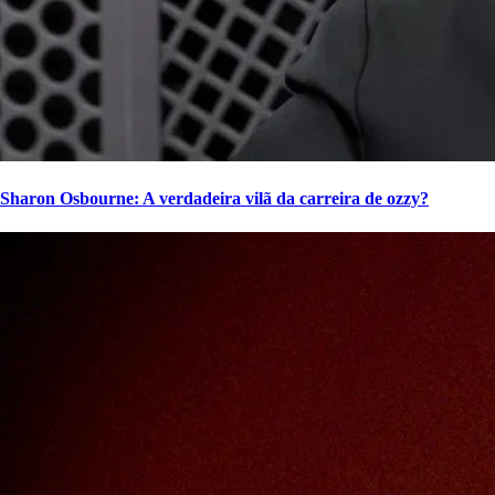
Sharon Osbourne: A verdadeira vilã da carreira de ozzy?