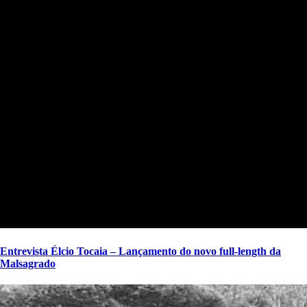
Entrevista Élcio Tocaia – Lançamento do novo full-length da
Malsagrado