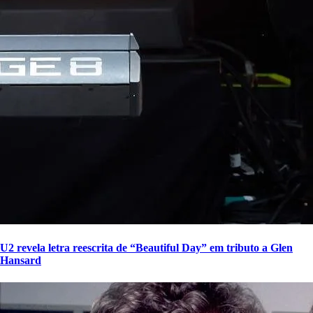
U2 revela letra reescrita de “Beautiful Day” em tributo a Glen
Hansard