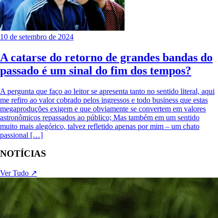
10 de setembro de 2024
A catarse do retorno de grandes bandas do
passado é um sinal do fim dos tempos?
A pergunta que faço ao leitor se apresenta tanto no sentido literal, aqui
me refiro ao valor cobrado pelos ingressos e todo business que estas
megaproduções exigem e que obviamente se convertem em valores
astronômicos repassados ao público; Mas também em um sentido
muito mais alegórico, talvez refletido apenas por mim – um chato
passional […]
NOTÍCIAS
Ver Tudo ↗