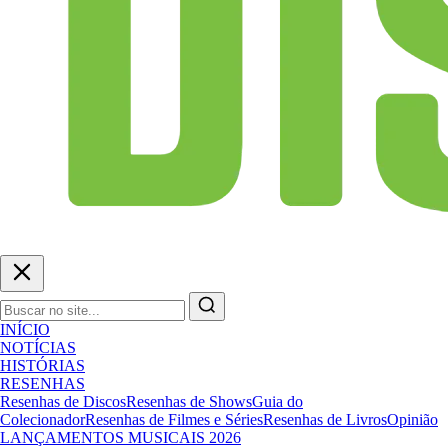
INÍCIO
NOTÍCIAS
HISTÓRIAS
RESENHAS
Resenhas de Discos
Resenhas de Shows
Guia do
Colecionador
Resenhas de Filmes e Séries
Resenhas de Livros
Opinião
LANÇAMENTOS MUSICAIS 2026