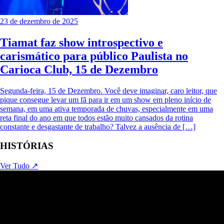
23 de dezembro de 2025
Tiamat faz show introspectivo e
carismático para público Paulista no
Carioca Club, 15 de Dezembro
Segunda-feira, 15 de Dezembro. Você deve imaginar, caro leitor, que
pique consegue levar um fã para ir em um show em pleno início de
semana, em uma ativa temporada de chuvas, especialmente em uma
reta final do ano em que todos estão muito cansados da rotina
constante e desgastante de trabalho? Talvez a ausência de […]
HISTÓRIAS
Ver Tudo ↗