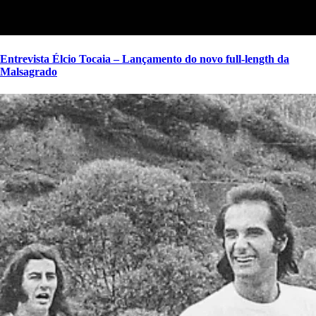
Entrevista Élcio Tocaia – Lançamento do novo full-length da
Malsagrado