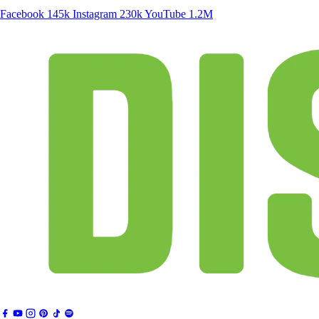
Facebook
145k
Instagram
230k
YouTube
1.2M