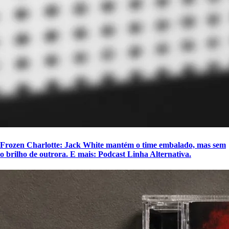
Frozen Charlotte: Jack White mantém o time embalado, mas sem
o brilho de outrora. E mais: Podcast Linha Alternativa.