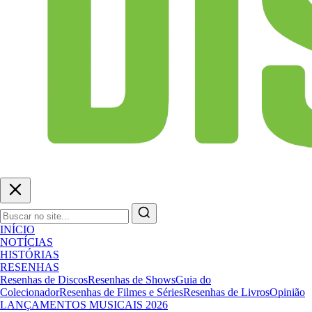
INÍCIO
NOTÍCIAS
HISTÓRIAS
RESENHAS
Resenhas de Discos
Resenhas de Shows
Guia do
Colecionador
Resenhas de Filmes e Séries
Resenhas de Livros
Opinião
LANÇAMENTOS MUSICAIS 2026