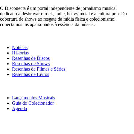
O Disconecta é um portal independente de jornalismo musical
dedicado a desbravar o rock, indie, heavy metal e a cultura pop. Da
cobertura de shows ao resgate da mídia física e colecionismo,
conectamos fãs apaixonados à essência da música.
Notícias & Crítica
Notícias
Histórias
Resenhas de Discos
Resenhas de Shows
Resenhas de Filmes e Séries
Resenhas de Livros
O Que Ouvir
Lançamentos Musicais
Guia do Colecionador
Agenda
Originais
Disconecta