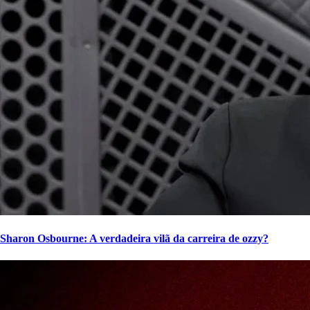
Sharon Osbourne: A verdadeira vilã da carreira de ozzy?