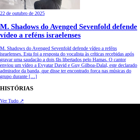
22 de outubro de 2025
M. Shadows do Avenged Sevenfold defende
vídeo a reféns israelenses
M. Shadows do Avenged Sevenfold defende vídeo a reféns
israelenses. Esta foi a resposta do vocalista às críticas recebidas após
gravar uma saudação a dois fãs libertados pelo Hamas. O cantor
enviou um vídeo a Evyatar David e Guy Gilboa-Dalal, este declarado
admirador da banda, que disse ter encontrado força nas músicas do
grupo durante […]
HISTÓRIAS
Ver Tudo ↗