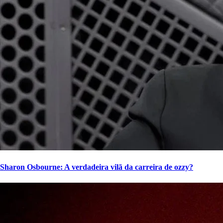
Sharon Osbourne: A verdadeira vilã da carreira de ozzy?