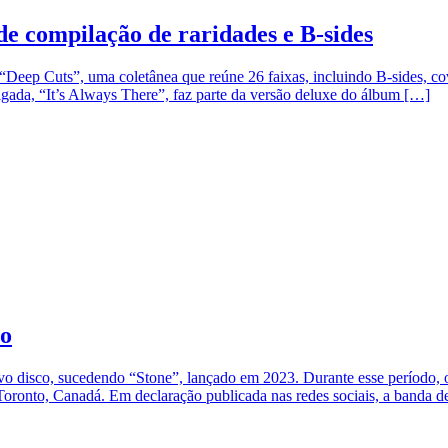
e compilação de raridades e B-sides
ep Cuts”, uma coletânea que reúne 26 faixas, incluindo B-sides, cover
ulgada, “It’s Always There”, faz parte da versão deluxe do álbum […]
co
 disco, sucedendo “Stone”, lançado em 2023. Durante esse período, o g
 Toronto, Canadá. Em declaração publicada nas redes sociais, a banda 