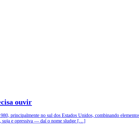
cisa ouvir
1980, principalmente no sul dos Estados Unidos, combinando elementos
a, suja e opressiva — daí o nome sludge […]