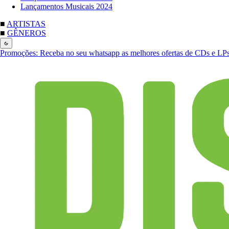
Lançamentos Musicais 2024
■
ARTISTAS
■
GÊNEROS
Promoções:
Receba no seu whatsapp as melhores ofertas de CDs e LP