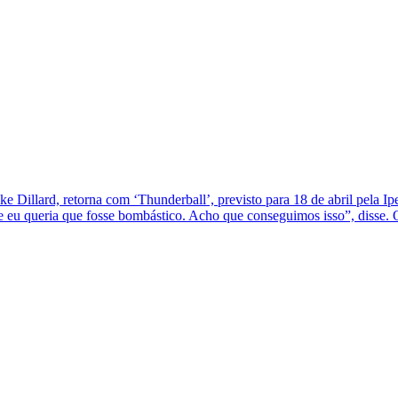
e Dillard, retorna com ‘Thunderball’, previsto para 18 de abril pela 
, e eu queria que fosse bombástico. Acho que conseguimos isso”, diss