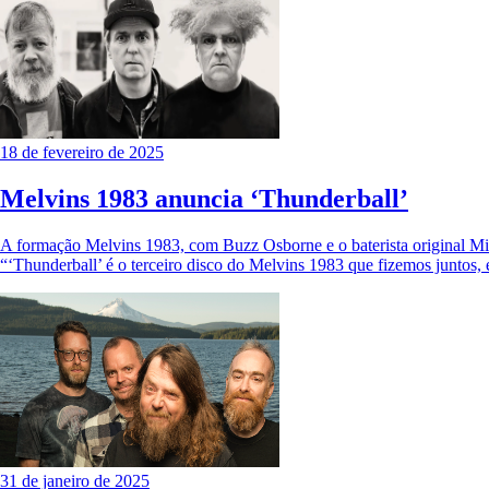
18 de fevereiro de 2025
Melvins 1983 anuncia ‘Thunderball’
A formação Melvins 1983, com Buzz Osborne e o baterista original Mik
“‘Thunderball’ é o terceiro disco do Melvins 1983 que fizemos juntos
31 de janeiro de 2025