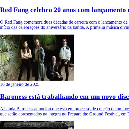
Red Fang celebra 20 anos com lançamento d
O Red Fang comemora duas décadas de carreira com o lançamento de “De
início das celebrações do aniversário da banda. A primeira música div
16 de janeiro de 2025
Baroness está trabalhando em um novo dis
A banda Baroness anunciou que está em processo de criação de um novo
que serão apresentados na íntegra no Prepare the Ground Festival, em