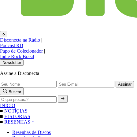
Disconecta na Rádio
|
Podcast RD
|
Papo de Colecionador
|
Indie Rock Brasil
Newsletter
Assine a Disconecta
Assinar
Buscar
INÍCIO
■
NOTÍCIAS
■
HISTÓRIAS
■
RESENHAS
Resenhas de Discos