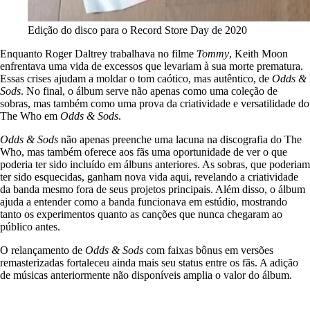
Edição do disco para o Record Store Day de 2020
Enquanto Roger Daltrey trabalhava no filme
Tommy
, Keith Moon
enfrentava uma vida de excessos que levariam à sua morte prematura.
Essas crises ajudam a moldar o tom caótico, mas autêntico, de
Odds &
Sods
. No final, o álbum serve não apenas como uma coleção de
sobras, mas também como uma prova da criatividade e versatilidade do
The Who em
Odds & Sods
.
Odds & Sods
não apenas preenche uma lacuna na discografia do The
Who, mas também oferece aos fãs uma oportunidade de ver o que
poderia ter sido incluído em álbuns anteriores. As sobras, que poderiam
ter sido esquecidas, ganham nova vida aqui, revelando a criatividade
da banda mesmo fora de seus projetos principais. Além disso, o álbum
ajuda a entender como a banda funcionava em estúdio, mostrando
tanto os experimentos quanto as canções que nunca chegaram ao
público antes.
O relançamento de
Odds & Sods
com faixas bônus em versões
remasterizadas fortaleceu ainda mais seu status entre os fãs. A adição
de músicas anteriormente não disponíveis amplia o valor do álbum.