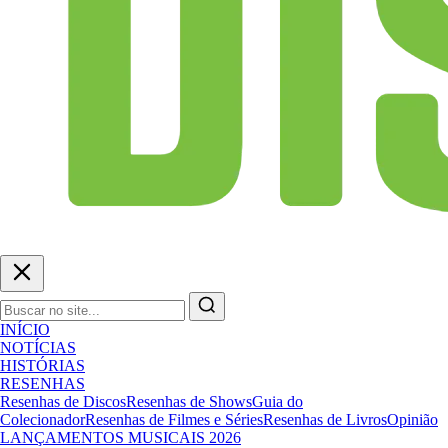
INÍCIO
NOTÍCIAS
HISTÓRIAS
RESENHAS
Resenhas de Discos
Resenhas de Shows
Guia do
Colecionador
Resenhas de Filmes e Séries
Resenhas de Livros
Opinião
LANÇAMENTOS MUSICAIS 2026