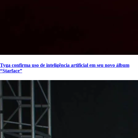
Tyga confirma uso de inteligência artificial em seu novo álbum
“Starface”