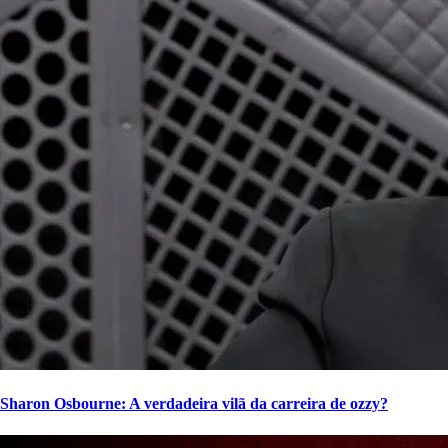
Sharon Osbourne: A verdadeira vilã da carreira de ozzy?