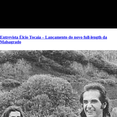
Entrevista Élcio Tocaia – Lançamento do novo full-length da
Malsagrado