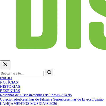
INÍCIO
NOTÍCIAS
HISTÓRIAS
RESENHAS
Resenhas de Discos
Resenhas de Shows
Guia do
Colecionador
Resenhas de Filmes e Séries
Resenhas de Livros
Opinião
LANÇAMENTOS MUSICAIS 2026