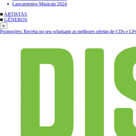
Lançamentos Musicais 2024
■
ARTISTAS
■
GÊNEROS
Promoções:
Receba no seu whatsapp as melhores ofertas de CDs e LP