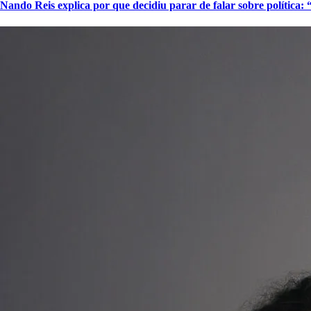
Nando Reis explica por que decidiu parar de falar sobre política: