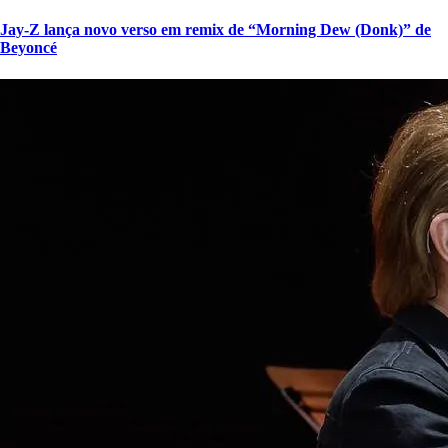
Jay-Z lança novo verso em remix de “Morning Dew (Donk)” de
Beyoncé