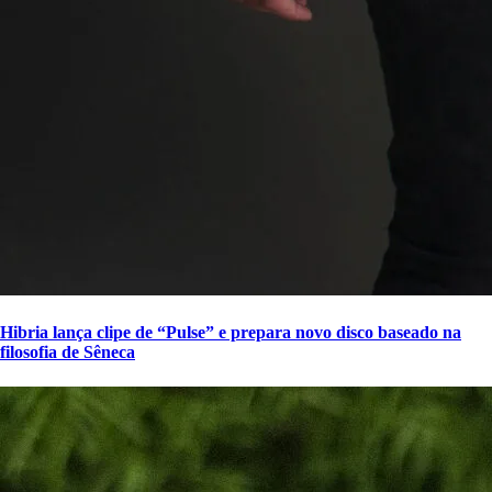
Hibria lança clipe de “Pulse” e prepara novo disco baseado na
filosofia de Sêneca