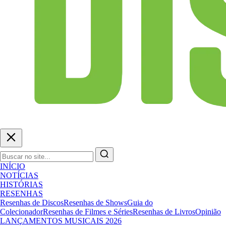
INÍCIO
NOTÍCIAS
HISTÓRIAS
RESENHAS
Resenhas de Discos
Resenhas de Shows
Guia do
Colecionador
Resenhas de Filmes e Séries
Resenhas de Livros
Opinião
LANÇAMENTOS MUSICAIS 2026