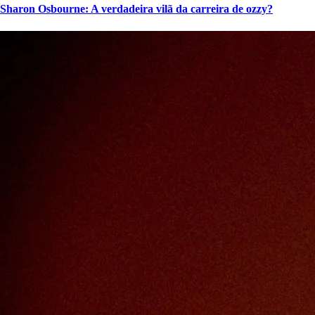
Sharon Osbourne: A verdadeira vilã da carreira de ozzy?