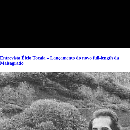
Entrevista Élcio Tocaia – Lançamento do novo full-length da
Malsagrado