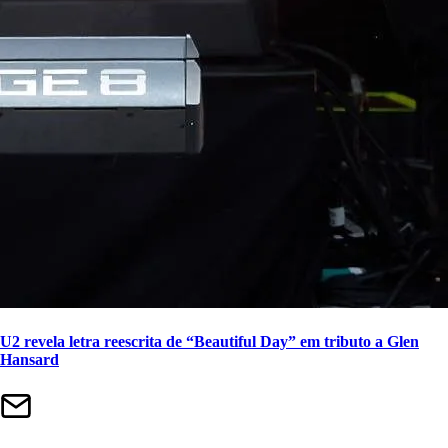
U2 revela letra reescrita de “Beautiful Day” em tributo a Glen
Hansard