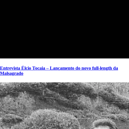
Entrevista Élcio Tocaia – Lançamento do novo full-length da
Malsagrado