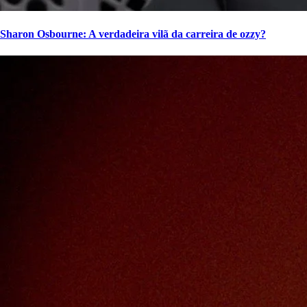
Sharon Osbourne: A verdadeira vilã da carreira de ozzy?