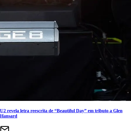
U2 revela letra reescrita de “Beautiful Day” em tributo a Glen
Hansard