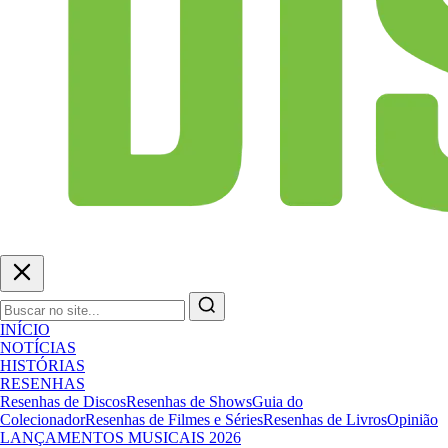
INÍCIO
NOTÍCIAS
HISTÓRIAS
RESENHAS
Resenhas de Discos
Resenhas de Shows
Guia do
Colecionador
Resenhas de Filmes e Séries
Resenhas de Livros
Opinião
LANÇAMENTOS MUSICAIS 2026