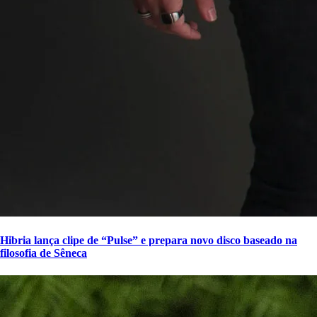
Hibria lança clipe de “Pulse” e prepara novo disco baseado na
filosofia de Sêneca