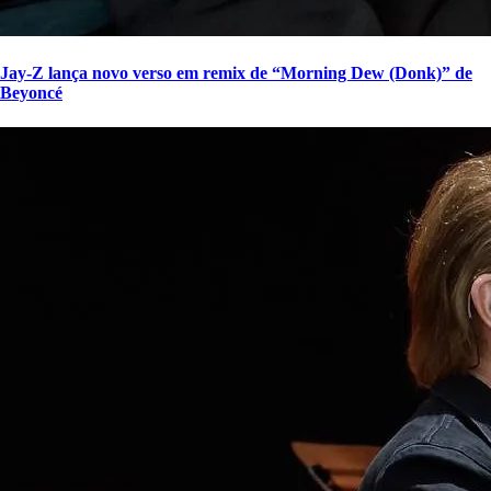
Jay-Z lança novo verso em remix de “Morning Dew (Donk)” de
Beyoncé