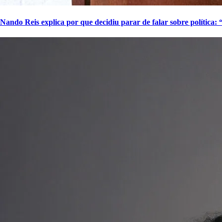
Nando Reis explica por que decidiu parar de falar sobre política: