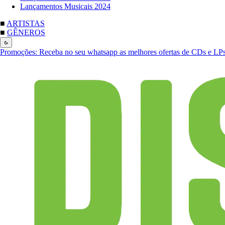
Lançamentos Musicais 2024
■
ARTISTAS
■
GÊNEROS
Promoções:
Receba no seu whatsapp as melhores ofertas de CDs e LP