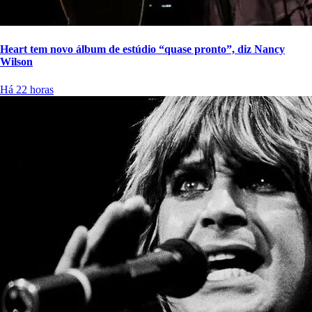
Heart tem novo álbum de estúdio “quase pronto”, diz Nancy
Wilson
Há 22 horas