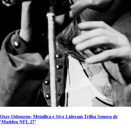
Ozzy Osbourne, Metallica e Styx Lideram Trilha Sonora de
‘Madden NFL 27’