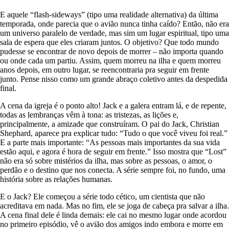
E aquele “flash-sideways” (tipo uma realidade alternativa) da última
temporada, onde parecia que o avião nunca tinha caído? Então, não era
um universo paralelo de verdade, mas sim um lugar espiritual, tipo uma
sala de espera que eles criaram juntos. O objetivo? Que todo mundo
pudesse se encontrar de novo depois de morrer – não importa quando
ou onde cada um partiu. Assim, quem morreu na ilha e quem morreu
anos depois, em outro lugar, se reencontraria pra seguir em frente
junto. Pense nisso como um grande abraço coletivo antes da despedida
final.
A cena da igreja é o ponto alto! Jack e a galera entram lá, e de repente,
todas as lembranças vêm à tona: as tristezas, as lições e,
principalmente, a amizade que construíram. O pai do Jack, Christian
Shephard, aparece pra explicar tudo: “Tudo o que você viveu foi real.”
E a parte mais importante: “As pessoas mais importantes da sua vida
estão aqui, e agora é hora de seguir em frente.” Isso mostra que “Lost”
não era só sobre mistérios da ilha, mas sobre as pessoas, o amor, o
perdão e o destino que nos conecta. A série sempre foi, no fundo, uma
história sobre as relações humanas.
E o Jack? Ele começou a série todo cético, um cientista que não
acreditava em nada. Mas no fim, ele se joga de cabeça pra salvar a ilha.
A cena final dele é linda demais: ele cai no mesmo lugar onde acordou
no primeiro episódio, vê o avião dos amigos indo embora e morre em