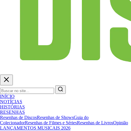
INÍCIO
NOTÍCIAS
HISTÓRIAS
RESENHAS
Resenhas de Discos
Resenhas de Shows
Guia do
Colecionador
Resenhas de Filmes e Séries
Resenhas de Livros
Opinião
LANÇAMENTOS MUSICAIS 2026