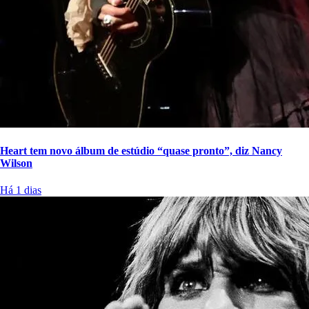
Heart tem novo álbum de estúdio “quase pronto”, diz Nancy
Wilson
Há 1 dias