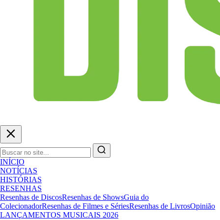
INÍCIO
NOTÍCIAS
HISTÓRIAS
RESENHAS
Resenhas de Discos
Resenhas de Shows
Guia do
Colecionador
Resenhas de Filmes e Séries
Resenhas de Livros
Opinião
LANÇAMENTOS MUSICAIS 2026