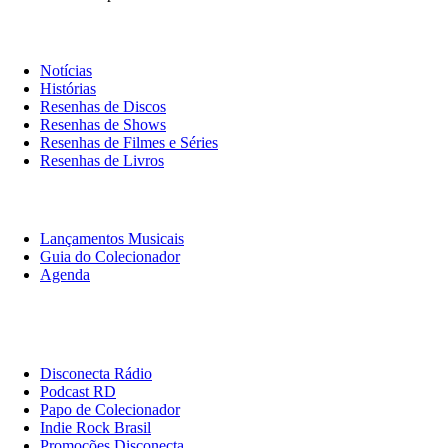
Notícias & Crítica
Notícias
Histórias
Resenhas de Discos
Resenhas de Shows
Resenhas de Filmes e Séries
Resenhas de Livros
O Que Ouvir
Lançamentos Musicais
Guia do Colecionador
Agenda
Originais
Disconecta
Disconecta Rádio
Podcast RD
Papo de Colecionador
Indie Rock Brasil
Promoções Disconecta