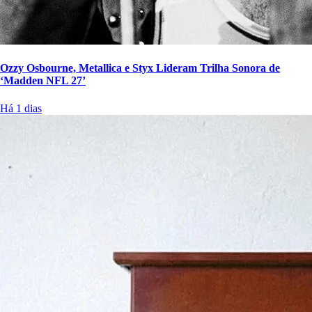
Ozzy Osbourne, Metallica e Styx Lideram Trilha Sonora de
‘Madden NFL 27’
Há 1 dias