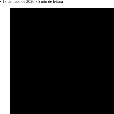
•
13 de maio de 2026
•
5 min de leitura