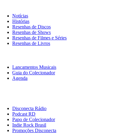
Notícias & Crítica
Notícias
Histórias
Resenhas de Discos
Resenhas de Shows
Resenhas de Filmes e Séries
Resenhas de Livros
O Que Ouvir
Lançamentos Musicais
Guia do Colecionador
Agenda
Originais
Disconecta
Disconecta Rádio
Podcast RD
Papo de Colecionador
Indie Rock Brasil
Promoções Disconecta