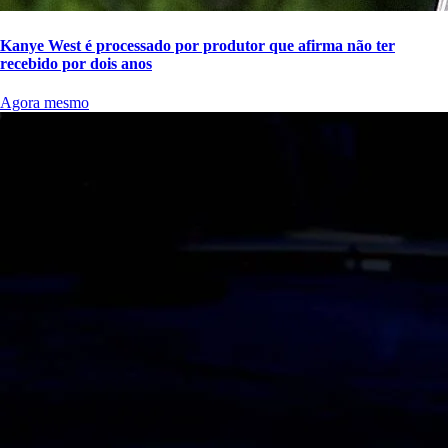
Kanye West é processado por produtor que afirma não ter
recebido por dois anos
Agora mesmo