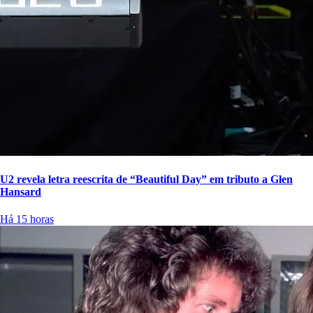
U2 revela letra reescrita de “Beautiful Day” em tributo a Glen
Hansard
Há 15 horas