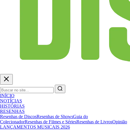
INÍCIO
NOTÍCIAS
HISTÓRIAS
RESENHAS
Resenhas de Discos
Resenhas de Shows
Guia do
Colecionador
Resenhas de Filmes e Séries
Resenhas de Livros
Opinião
LANÇAMENTOS MUSICAIS 2026