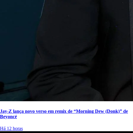
Jay-Z lança novo verso em remix de “Morning Dew (Donk)” de
Beyoncé
Há 12 horas